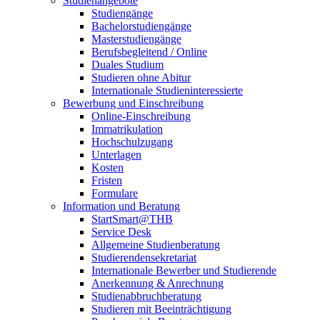
Studienangebote
Studiengänge
Bachelorstudiengänge
Masterstudiengänge
Berufsbegleitend / Online
Duales Studium
Studieren ohne Abitur
Internationale Studieninteressierte
Bewerbung und Einschreibung
Online-Einschreibung
Immatrikulation
Hochschulzugang
Unterlagen
Kosten
Fristen
Formulare
Information und Beratung
StartSmart@THB
Service Desk
Allgemeine Studienberatung
Studierendensekretariat
Internationale Bewerber und Studierende
Anerkennung & Anrechnung
Studienabbruchberatung
Studieren mit Beeinträchtigung