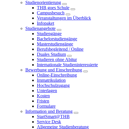
Studienorientierung
THB goes Schule
Campusbesuch
Veranstaltungen im Überblick
Infopaket
Studienangebote
Studiengänge
Bachelorstudiengänge
Masterstudiengänge
Berufsbegleitend / Online
Duales Studium
Studieren ohne Abitur
Internationale Studieninteressierte
Bewerbung und Einschreibung
Online-Einschreibung
Immatrikulation
Hochschulzugang
Unterlagen
Kosten
Fristen
Formulare
Information und Beratung
StartSmart@THB
Service Desk
Allgemeine Studienberatung