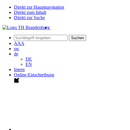
Direkt zur Hauptnavigation
Direkt zum Inhalt
Direkt zur Suche
Suchen
A
A
A
sw
de
DE
EN
Intern
Online-Einschreibung