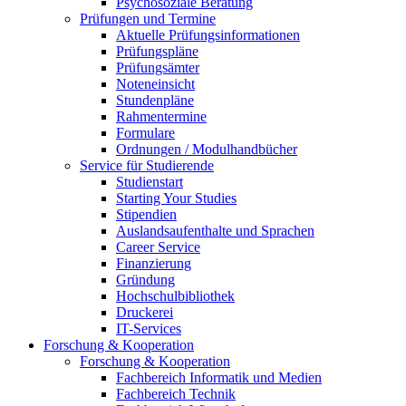
Psychosoziale Beratung
Prüfungen und Termine
Aktuelle Prüfungsinformationen
Prüfungspläne
Prüfungsämter
Noteneinsicht
Stundenpläne
Rahmentermine
Formulare
Ordnungen / Modulhandbücher
Service für Studierende
Studienstart
Starting Your Studies
Stipendien
Auslandsaufenthalte und Sprachen
Career Service
Finanzierung
Gründung
Hochschulbibliothek
Druckerei
IT-Services
Forschung & Kooperation
Forschung & Kooperation
Fachbereich Informatik und Medien
Fachbereich Technik