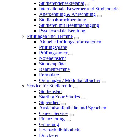
Studierendensekretariat
Internationale Bewerber und Studierende
Anerkennung & Anrechnung
Studienabbruchberatung
Studieren mit Beeinträchtigung
Psychosoziale Beratung
Prüfungen und Termine
Aktuelle Prüfungsinformationen
Prüfungspläne
Prüfungsämter
Noteneinsicht
Stundenpläne
Rahmentermine
Formulare
Ordnungen / Modulhandbücher
Service für Studierende
Studienstart
Starting Your Studies
Stipendien
Auslandsaufenthalte und Sprachen
Career Service
Finanzierung
Gründung
Hochschulbibliothek
Druckerei