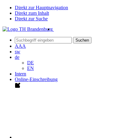
Direkt zur Hauptnavigation
Direkt zum Inhalt
Direkt zur Suche
Suchen
A
A
A
sw
de
DE
EN
Intern
Online-Einschreibung