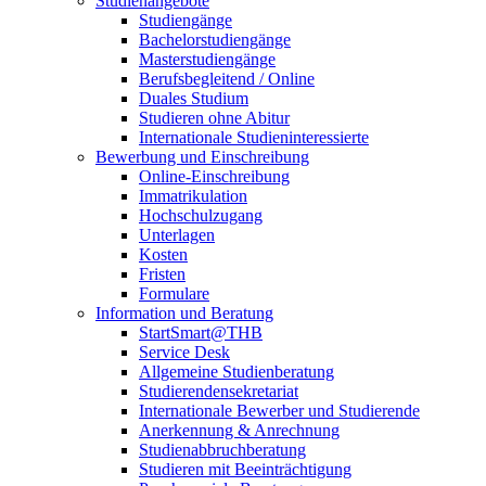
Studienangebote
Studiengänge
Bachelorstudiengänge
Masterstudiengänge
Berufsbegleitend / Online
Duales Studium
Studieren ohne Abitur
Internationale Studieninteressierte
Bewerbung und Einschreibung
Online-Einschreibung
Immatrikulation
Hochschulzugang
Unterlagen
Kosten
Fristen
Formulare
Information und Beratung
StartSmart@THB
Service Desk
Allgemeine Studienberatung
Studierendensekretariat
Internationale Bewerber und Studierende
Anerkennung & Anrechnung
Studienabbruchberatung
Studieren mit Beeinträchtigung