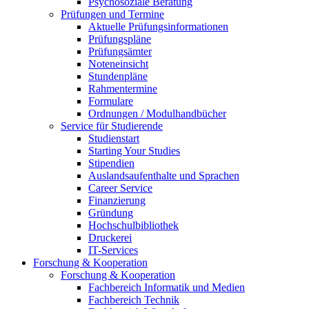
Psychosoziale Beratung
Prüfungen und Termine
Aktuelle Prüfungsinformationen
Prüfungspläne
Prüfungsämter
Noteneinsicht
Stundenpläne
Rahmentermine
Formulare
Ordnungen / Modulhandbücher
Service für Studierende
Studienstart
Starting Your Studies
Stipendien
Auslandsaufenthalte und Sprachen
Career Service
Finanzierung
Gründung
Hochschulbibliothek
Druckerei
IT-Services
Forschung & Kooperation
Forschung & Kooperation
Fachbereich Informatik und Medien
Fachbereich Technik