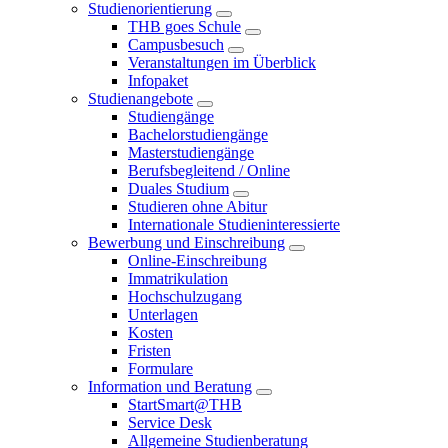
Studienorientierung
THB goes Schule
Campusbesuch
Veranstaltungen im Überblick
Infopaket
Studienangebote
Studiengänge
Bachelorstudiengänge
Masterstudiengänge
Berufsbegleitend / Online
Duales Studium
Studieren ohne Abitur
Internationale Studieninteressierte
Bewerbung und Einschreibung
Online-Einschreibung
Immatrikulation
Hochschulzugang
Unterlagen
Kosten
Fristen
Formulare
Information und Beratung
StartSmart@THB
Service Desk
Allgemeine Studienberatung