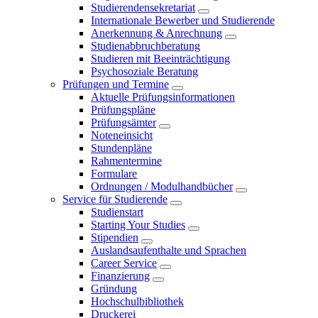
Studierendensekretariat
Internationale Bewerber und Studierende
Anerkennung & Anrechnung
Studienabbruchberatung
Studieren mit Beeinträchtigung
Psychosoziale Beratung
Prüfungen und Termine
Aktuelle Prüfungsinformationen
Prüfungspläne
Prüfungsämter
Noteneinsicht
Stundenpläne
Rahmentermine
Formulare
Ordnungen / Modulhandbücher
Service für Studierende
Studienstart
Starting Your Studies
Stipendien
Auslandsaufenthalte und Sprachen
Career Service
Finanzierung
Gründung
Hochschulbibliothek
Druckerei