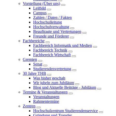
Vorstellung (Über uns)
Leitbild
Campus
Zahlen / Daten / Fakten
Hochschulleitung
Hochschulverwaltung
Beauftragte und Vertretungen
Freunde und Förderer
Fachbereiche
Fachbereich Informatik und Medien
Fachbereich Technik
Fachbereich Wirtschaft
Gremien
Senat
Studierendenvertretung
30 Jahre THB
Was bisher geschah
Wir jubeln zum Jubiläum
Blog und Aktuelle Beiträge - Jubiläum
Termine & Veranstaltungen
Veranstaltungen
Rahmentermine
Zentren
Hochschulzentrum Studierendenservice
Gründung und Transfer