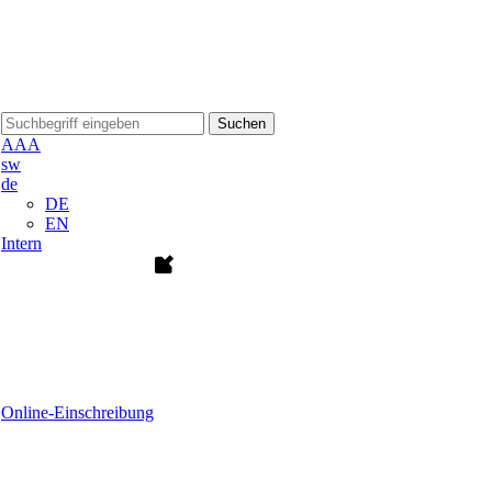
Suchen
A
A
A
sw
de
DE
EN
Intern
Online-Einschreibung