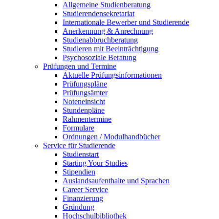
Allgemeine Studienberatung
Studierendensekretariat
Internationale Bewerber und Studierende
Anerkennung & Anrechnung
Studienabbruchberatung
Studieren mit Beeinträchtigung
Psychosoziale Beratung
Prüfungen und Termine
Aktuelle Prüfungsinformationen
Prüfungspläne
Prüfungsämter
Noteneinsicht
Stundenpläne
Rahmentermine
Formulare
Ordnungen / Modulhandbücher
Service für Studierende
Studienstart
Starting Your Studies
Stipendien
Auslandsaufenthalte und Sprachen
Career Service
Finanzierung
Gründung
Hochschulbibliothek