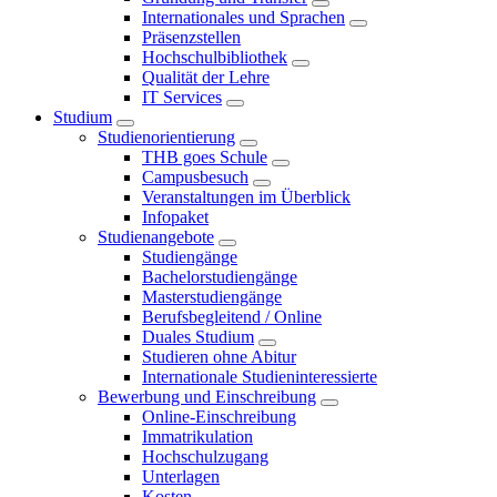
Internationales und Sprachen
Präsenzstellen
Hochschulbibliothek
Qualität der Lehre
IT Services
Studium
Studienorientierung
THB goes Schule
Campusbesuch
Veranstaltungen im Überblick
Infopaket
Studienangebote
Studiengänge
Bachelorstudiengänge
Masterstudiengänge
Berufsbegleitend / Online
Duales Studium
Studieren ohne Abitur
Internationale Studieninteressierte
Bewerbung und Einschreibung
Online-Einschreibung
Immatrikulation
Hochschulzugang
Unterlagen
Kosten