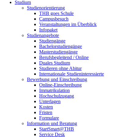
Studium
Studienorientierung
THB goes Schule
Campusbesuch
Veranstaltungen im Überblick
Infopaket
Studienangebote
Studiengänge
Bachelorstudiengänge
Masterstudiengänge
Berufsbegleitend / Online
Duales Studium
Studieren ohne Abitur
Internationale Studieninteressierte
Bewerbung und Einschreibung
Online-Einschreibung
Immatrikulation
Hochschulzugang
Unterlagen
Kosten
Fristen
Formulare
Information und Beratung
StartSmart@THB
Service Desk