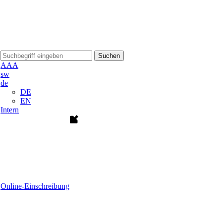
Suchen
A
A
A
sw
de
DE
EN
Intern
Online-Einschreibung