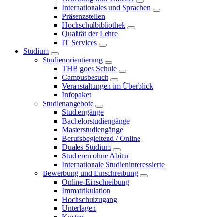
Internationales und Sprachen
Präsenzstellen
Hochschulbibliothek
Qualität der Lehre
IT Services
Studium
Studienorientierung
THB goes Schule
Campusbesuch
Veranstaltungen im Überblick
Infopaket
Studienangebote
Studiengänge
Bachelorstudiengänge
Masterstudiengänge
Berufsbegleitend / Online
Duales Studium
Studieren ohne Abitur
Internationale Studieninteressierte
Bewerbung und Einschreibung
Online-Einschreibung
Immatrikulation
Hochschulzugang
Unterlagen
Kosten