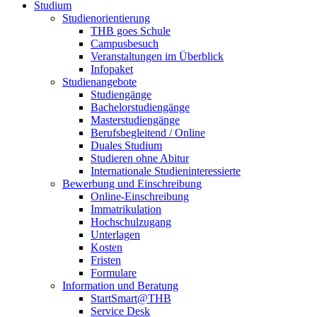
Studium
Studienorientierung
THB goes Schule
Campusbesuch
Veranstaltungen im Überblick
Infopaket
Studienangebote
Studiengänge
Bachelorstudiengänge
Masterstudiengänge
Berufsbegleitend / Online
Duales Studium
Studieren ohne Abitur
Internationale Studieninteressierte
Bewerbung und Einschreibung
Online-Einschreibung
Immatrikulation
Hochschulzugang
Unterlagen
Kosten
Fristen
Formulare
Information und Beratung
StartSmart@THB
Service Desk