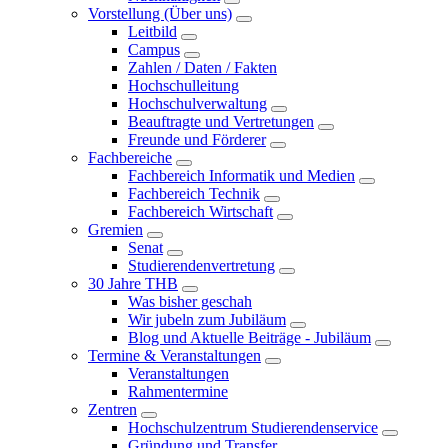
Vorstellung (Über uns)
Leitbild
Campus
Zahlen / Daten / Fakten
Hochschulleitung
Hochschulverwaltung
Beauftragte und Vertretungen
Freunde und Förderer
Fachbereiche
Fachbereich Informatik und Medien
Fachbereich Technik
Fachbereich Wirtschaft
Gremien
Senat
Studierendenvertretung
30 Jahre THB
Was bisher geschah
Wir jubeln zum Jubiläum
Blog und Aktuelle Beiträge - Jubiläum
Termine & Veranstaltungen
Veranstaltungen
Rahmentermine
Zentren
Hochschulzentrum Studierendenservice
Gründung und Transfer