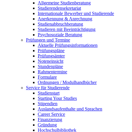
Allgemeine Studienberatung
Studierendensekretariat
Internationale Bewerber und Studierende
Anerkennung & Anrechnung
Studienabbruchberatung
Studieren mit Beeinträchtigung
Psychosoziale Beratung
Prüfungen und Termine
Aktuelle Prüfungsinformationen
Prüfungspläne
Prüfungsämter
Noteneinsicht
Stundenpläne
Rahmentermine
Formulare
Ordnungen / Modulhandbücher
Service für Studierende
Studienstart
Starting Your Studies
Stipendien
Auslandsaufenthalte und Sprachen
Career Service
Finanzierung
Gründung
Hochschulbibliothek