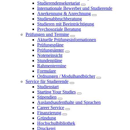
Studierendensekretariat
Internationale Bewerber und Studierende
Anerkennung & Anrechnung
Studienabbruchberatung
Studieren mit Beeinträchtigung
Psychosoziale Beratung
Prüfungen und Termine
Aktuelle Prüfungsinformationen
Prüfungspläne
Prüfungsämter
Noteneinsicht
Stundenpläne
Rahmentermine
Formulare
Ordnungen / Modulhandbücher
Service für Studierende
Studienstart
Starting Your Studies
Stipendien
Auslandsaufenthalte und Sprachen
Career Service
Finanzierung
Gründung
Hochschulbibliothek
Druckerei