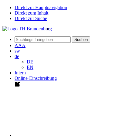
Direkt zur Hauptnavigation
Direkt zum Inhalt
Direkt zur Suche
Suchen
A
A
A
sw
de
DE
EN
Intern
Online-Einschreibung