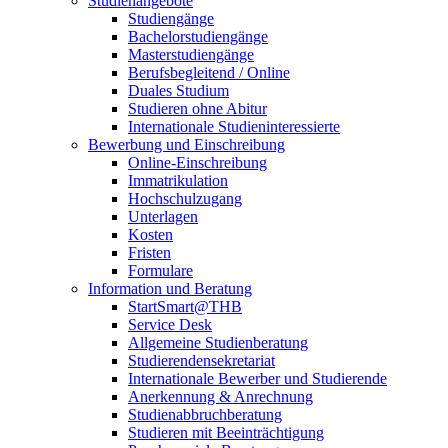
Studienangebote
Studiengänge
Bachelorstudiengänge
Masterstudiengänge
Berufsbegleitend / Online
Duales Studium
Studieren ohne Abitur
Internationale Studieninteressierte
Bewerbung und Einschreibung
Online-Einschreibung
Immatrikulation
Hochschulzugang
Unterlagen
Kosten
Fristen
Formulare
Information und Beratung
StartSmart@THB
Service Desk
Allgemeine Studienberatung
Studierendensekretariat
Internationale Bewerber und Studierende
Anerkennung & Anrechnung
Studienabbruchberatung
Studieren mit Beeinträchtigung