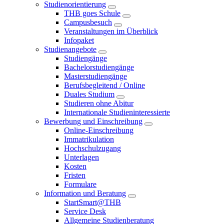
Studienorientierung
THB goes Schule
Campusbesuch
Veranstaltungen im Überblick
Infopaket
Studienangebote
Studiengänge
Bachelorstudiengänge
Masterstudiengänge
Berufsbegleitend / Online
Duales Studium
Studieren ohne Abitur
Internationale Studieninteressierte
Bewerbung und Einschreibung
Online-Einschreibung
Immatrikulation
Hochschulzugang
Unterlagen
Kosten
Fristen
Formulare
Information und Beratung
StartSmart@THB
Service Desk
Allgemeine Studienberatung