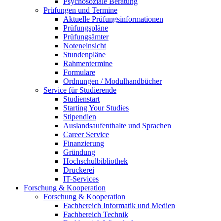
Psychosoziale Beratung
Prüfungen und Termine
Aktuelle Prüfungsinformationen
Prüfungspläne
Prüfungsämter
Noteneinsicht
Stundenpläne
Rahmentermine
Formulare
Ordnungen / Modulhandbücher
Service für Studierende
Studienstart
Starting Your Studies
Stipendien
Auslandsaufenthalte und Sprachen
Career Service
Finanzierung
Gründung
Hochschulbibliothek
Druckerei
IT-Services
Forschung & Kooperation
Forschung & Kooperation
Fachbereich Informatik und Medien
Fachbereich Technik