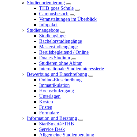
Studienorientierung
THB goes Schule
Campusbesuch
Veranstaltungen im Überblick
Infopaket
Studienangebote
Studiengänge
Bachelorstudiengänge
Masterstudiengänge
Berufsbegleitend / Online
Duales Studium
Studieren ohne Abitur
Internationale Studieninteressierte
Bewerbung und Einschreibung
Online-Einschreibung
Immatrikulation
Hochschulzugang
Unterlagen
Kosten
Fristen
Formulare
Information und Beratung
StartSmart@THB
Service Desk
Allgemeine Studienberatung