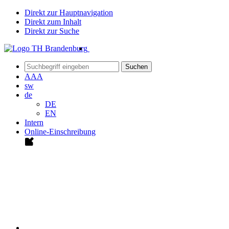
Direkt zur Hauptnavigation
Direkt zum Inhalt
Direkt zur Suche
Suchen
A
A
A
sw
de
DE
EN
Intern
Online-Einschreibung