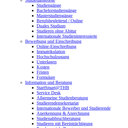
Studienangebote
Studiengänge
Bachelorstudiengänge
Masterstudiengänge
Berufsbegleitend / Online
Duales Studium
Studieren ohne Abitur
Internationale Studieninteressierte
Bewerbung und Einschreibung
Online-Einschreibung
Immatrikulation
Hochschulzugang
Unterlagen
Kosten
Fristen
Formulare
Information und Beratung
StartSmart@THB
Service Desk
Allgemeine Studienberatung
Studierendensekretariat
Internationale Bewerber und Studierende
Anerkennung & Anrechnung
Studienabbruchberatung
Studieren mit Beeinträchtigung