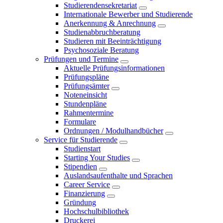
Studierendensekretariat
Internationale Bewerber und Studierende
Anerkennung & Anrechnung
Studienabbruchberatung
Studieren mit Beeinträchtigung
Psychosoziale Beratung
Prüfungen und Termine
Aktuelle Prüfungsinformationen
Prüfungspläne
Prüfungsämter
Noteneinsicht
Stundenpläne
Rahmentermine
Formulare
Ordnungen / Modulhandbücher
Service für Studierende
Studienstart
Starting Your Studies
Stipendien
Auslandsaufenthalte und Sprachen
Career Service
Finanzierung
Gründung
Hochschulbibliothek
Druckerei