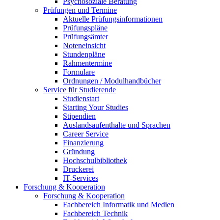
Psychosoziale Beratung
Prüfungen und Termine
Aktuelle Prüfungsinformationen
Prüfungspläne
Prüfungsämter
Noteneinsicht
Stundenpläne
Rahmentermine
Formulare
Ordnungen / Modulhandbücher
Service für Studierende
Studienstart
Starting Your Studies
Stipendien
Auslandsaufenthalte und Sprachen
Career Service
Finanzierung
Gründung
Hochschulbibliothek
Druckerei
IT-Services
Forschung & Kooperation
Forschung & Kooperation
Fachbereich Informatik und Medien
Fachbereich Technik