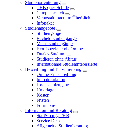
Studienorientierung
THB goes Schule
Campusbesuch
Veranstaltungen im Überblick
Infopaket
Studienangebote
Studiengänge
Bachelorstudiengänge
Masterstudiengänge
Berufsbegleitend / Online
Duales Studium
Studieren ohne Abitur
Internationale Studieninteressierte
Bewerbung und Einschreibung
Online-Einschreibung
Immatrikulation
Hochschulzugang
Unterlagen
Kosten
Fristen
Formulare
Information und Beratung
StartSmart@THB
Service Desk
Allgemeine Studienberatung