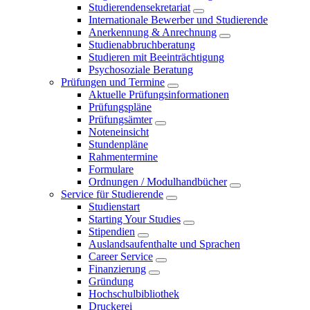
Studierendensekretariat
Internationale Bewerber und Studierende
Anerkennung & Anrechnung
Studienabbruchberatung
Studieren mit Beeinträchtigung
Psychosoziale Beratung
Prüfungen und Termine
Aktuelle Prüfungsinformationen
Prüfungspläne
Prüfungsämter
Noteneinsicht
Stundenpläne
Rahmentermine
Formulare
Ordnungen / Modulhandbücher
Service für Studierende
Studienstart
Starting Your Studies
Stipendien
Auslandsaufenthalte und Sprachen
Career Service
Finanzierung
Gründung
Hochschulbibliothek
Druckerei