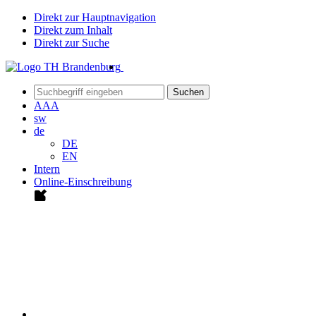
Direkt zur Hauptnavigation
Direkt zum Inhalt
Direkt zur Suche
Suchen
A
A
A
sw
de
DE
EN
Intern
Online-Einschreibung