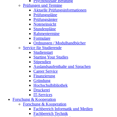
Psychosoziale Beratung
Prüfungen und Termine
Aktuelle Prüfungsinformationen
Prüfungspläne
Prüfungsämter
Noteneinsicht
Stundenpläne
Rahmentermine
Formulare
Ordnungen / Modulhandbücher
Service für Studierende
Studienstart
Starting Your Studies
Stipendien
Auslandsaufenthalte und Sprachen
Career Service
Finanzierung
Gründung
Hochschulbibliothek
Druckerei
IT-Services
Forschung & Kooperation
Forschung & Kooperation
Fachbereich Informatik und Medien
Fachbereich Technik