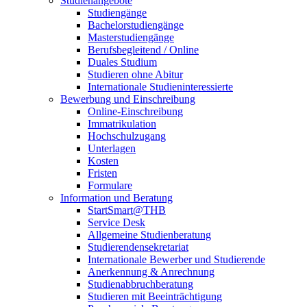
Studienangebote
Studiengänge
Bachelorstudiengänge
Masterstudiengänge
Berufsbegleitend / Online
Duales Studium
Studieren ohne Abitur
Internationale Studieninteressierte
Bewerbung und Einschreibung
Online-Einschreibung
Immatrikulation
Hochschulzugang
Unterlagen
Kosten
Fristen
Formulare
Information und Beratung
StartSmart@THB
Service Desk
Allgemeine Studienberatung
Studierendensekretariat
Internationale Bewerber und Studierende
Anerkennung & Anrechnung
Studienabbruchberatung
Studieren mit Beeinträchtigung