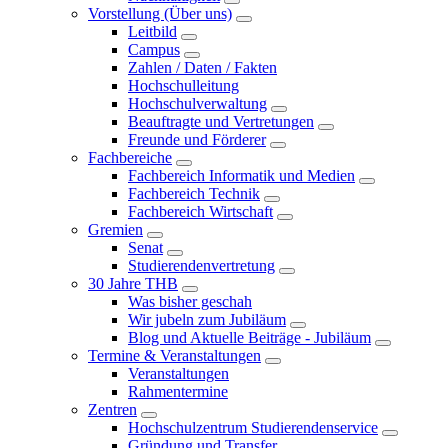
Vorstellung (Über uns)
Leitbild
Campus
Zahlen / Daten / Fakten
Hochschulleitung
Hochschulverwaltung
Beauftragte und Vertretungen
Freunde und Förderer
Fachbereiche
Fachbereich Informatik und Medien
Fachbereich Technik
Fachbereich Wirtschaft
Gremien
Senat
Studierendenvertretung
30 Jahre THB
Was bisher geschah
Wir jubeln zum Jubiläum
Blog und Aktuelle Beiträge - Jubiläum
Termine & Veranstaltungen
Veranstaltungen
Rahmentermine
Zentren
Hochschulzentrum Studierendenservice
Gründung und Transfer