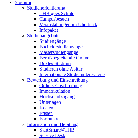
Studium
Studienorientierung
THB goes Schule
Campusbesuch
Veranstaltungen im Überblick
Infopaket
Studienangebote
Studiengänge
Bachelorstudiengänge
Masterstudiengänge
Berufsbegleitend / Online
Duales Studium
Studieren ohne Abitur
Internationale Studieninteressierte
Bewerbung und Einschreibung
Online-Einschreibung
Immatrikulation
Hochschulzugang
Unterlagen
Kosten
Fristen
Formulare
Information und Beratung
StartSmart@THB
Service Desk