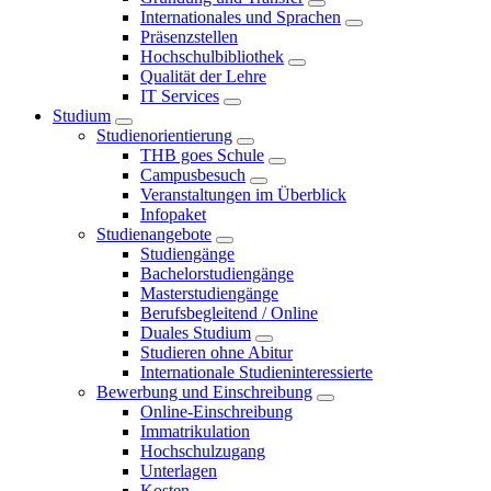
Internationales und Sprachen
Präsenzstellen
Hochschulbibliothek
Qualität der Lehre
IT Services
Studium
Studienorientierung
THB goes Schule
Campusbesuch
Veranstaltungen im Überblick
Infopaket
Studienangebote
Studiengänge
Bachelorstudiengänge
Masterstudiengänge
Berufsbegleitend / Online
Duales Studium
Studieren ohne Abitur
Internationale Studieninteressierte
Bewerbung und Einschreibung
Online-Einschreibung
Immatrikulation
Hochschulzugang
Unterlagen
Kosten