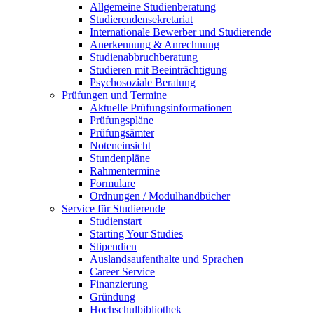
Allgemeine Studienberatung
Studierendensekretariat
Internationale Bewerber und Studierende
Anerkennung & Anrechnung
Studienabbruchberatung
Studieren mit Beeinträchtigung
Psychosoziale Beratung
Prüfungen und Termine
Aktuelle Prüfungsinformationen
Prüfungspläne
Prüfungsämter
Noteneinsicht
Stundenpläne
Rahmentermine
Formulare
Ordnungen / Modulhandbücher
Service für Studierende
Studienstart
Starting Your Studies
Stipendien
Auslandsaufenthalte und Sprachen
Career Service
Finanzierung
Gründung
Hochschulbibliothek