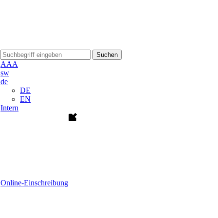
Suchen
A
A
A
sw
de
DE
EN
Intern
Online-Einschreibung