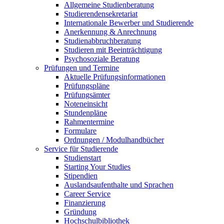
Allgemeine Studienberatung
Studierendensekretariat
Internationale Bewerber und Studierende
Anerkennung & Anrechnung
Studienabbruchberatung
Studieren mit Beeinträchtigung
Psychosoziale Beratung
Prüfungen und Termine
Aktuelle Prüfungsinformationen
Prüfungspläne
Prüfungsämter
Noteneinsicht
Stundenpläne
Rahmentermine
Formulare
Ordnungen / Modulhandbücher
Service für Studierende
Studienstart
Starting Your Studies
Stipendien
Auslandsaufenthalte und Sprachen
Career Service
Finanzierung
Gründung
Hochschulbibliothek