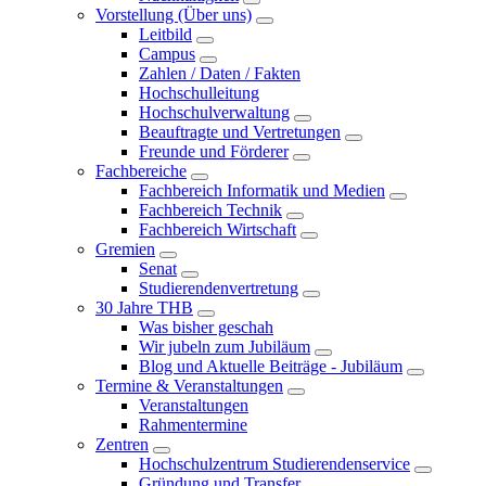
Vorstellung (Über uns)
Leitbild
Campus
Zahlen / Daten / Fakten
Hochschulleitung
Hochschulverwaltung
Beauftragte und Vertretungen
Freunde und Förderer
Fachbereiche
Fachbereich Informatik und Medien
Fachbereich Technik
Fachbereich Wirtschaft
Gremien
Senat
Studierendenvertretung
30 Jahre THB
Was bisher geschah
Wir jubeln zum Jubiläum
Blog und Aktuelle Beiträge - Jubiläum
Termine & Veranstaltungen
Veranstaltungen
Rahmentermine
Zentren
Hochschulzentrum Studierendenservice
Gründung und Transfer