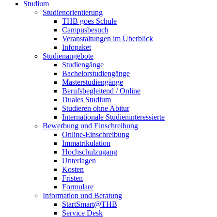
Studium
Studienorientierung
THB goes Schule
Campusbesuch
Veranstaltungen im Überblick
Infopaket
Studienangebote
Studiengänge
Bachelorstudiengänge
Masterstudiengänge
Berufsbegleitend / Online
Duales Studium
Studieren ohne Abitur
Internationale Studieninteressierte
Bewerbung und Einschreibung
Online-Einschreibung
Immatrikulation
Hochschulzugang
Unterlagen
Kosten
Fristen
Formulare
Information und Beratung
StartSmart@THB
Service Desk