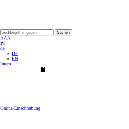
Suchen
A
A
A
sw
de
DE
EN
Intern
Online-Einschreibung