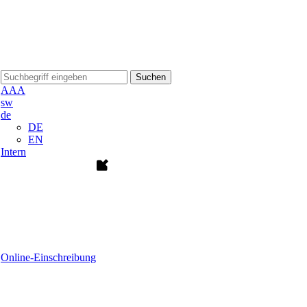
Suchen
A
A
A
sw
de
DE
EN
Intern
Online-Einschreibung