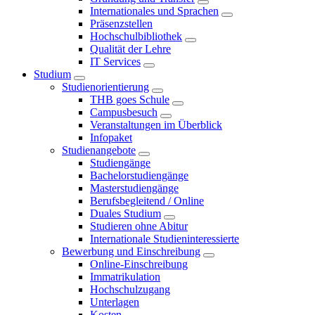
Internationales und Sprachen
Präsenzstellen
Hochschulbibliothek
Qualität der Lehre
IT Services
Studium
Studienorientierung
THB goes Schule
Campusbesuch
Veranstaltungen im Überblick
Infopaket
Studienangebote
Studiengänge
Bachelorstudiengänge
Masterstudiengänge
Berufsbegleitend / Online
Duales Studium
Studieren ohne Abitur
Internationale Studieninteressierte
Bewerbung und Einschreibung
Online-Einschreibung
Immatrikulation
Hochschulzugang
Unterlagen
Kosten