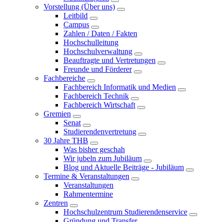
Vorstellung (Über uns)
Leitbild
Campus
Zahlen / Daten / Fakten
Hochschulleitung
Hochschulverwaltung
Beauftragte und Vertretungen
Freunde und Förderer
Fachbereiche
Fachbereich Informatik und Medien
Fachbereich Technik
Fachbereich Wirtschaft
Gremien
Senat
Studierendenvertretung
30 Jahre THB
Was bisher geschah
Wir jubeln zum Jubiläum
Blog und Aktuelle Beiträge - Jubiläum
Termine & Veranstaltungen
Veranstaltungen
Rahmentermine
Zentren
Hochschulzentrum Studierendenservice
Gründung und Transfer