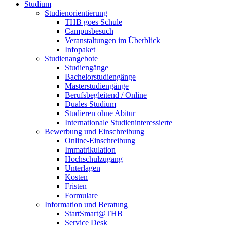
Studium
Studienorientierung
THB goes Schule
Campusbesuch
Veranstaltungen im Überblick
Infopaket
Studienangebote
Studiengänge
Bachelorstudiengänge
Masterstudiengänge
Berufsbegleitend / Online
Duales Studium
Studieren ohne Abitur
Internationale Studieninteressierte
Bewerbung und Einschreibung
Online-Einschreibung
Immatrikulation
Hochschulzugang
Unterlagen
Kosten
Fristen
Formulare
Information und Beratung
StartSmart@THB
Service Desk