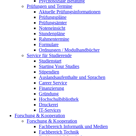
Psychosoziale Beratung
Prüfungen und Termine
Aktuelle Prüfungsinformationen
Prüfungspläne
Prüfungsämter
Noteneinsicht
Stundenpläne
Rahmentermine
Formulare
Ordnungen / Modulhandbücher
Service für Studierende
Studienstart
Starting Your Studies
Stipendien
Auslandsaufenthalte und Sprachen
Career Service
Finanzierung
Gründung
Hochschulbibliothek
Druckerei
IT-Services
Forschung & Kooperation
Forschung & Kooperation
Fachbereich Informatik und Medien
Fachbereich Technik