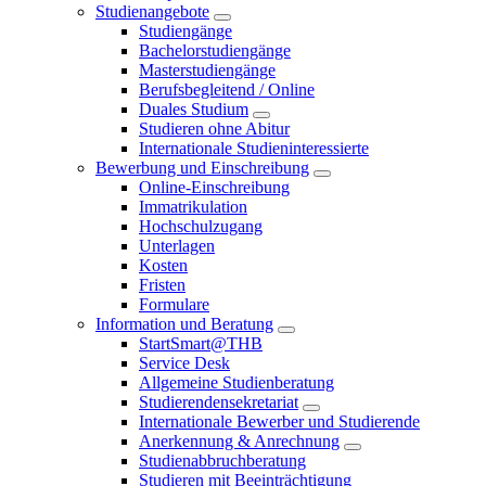
Studienangebote
Studiengänge
Bachelorstudiengänge
Masterstudiengänge
Berufsbegleitend / Online
Duales Studium
Studieren ohne Abitur
Internationale Studieninteressierte
Bewerbung und Einschreibung
Online-Einschreibung
Immatrikulation
Hochschulzugang
Unterlagen
Kosten
Fristen
Formulare
Information und Beratung
StartSmart@THB
Service Desk
Allgemeine Studienberatung
Studierendensekretariat
Internationale Bewerber und Studierende
Anerkennung & Anrechnung
Studienabbruchberatung
Studieren mit Beeinträchtigung