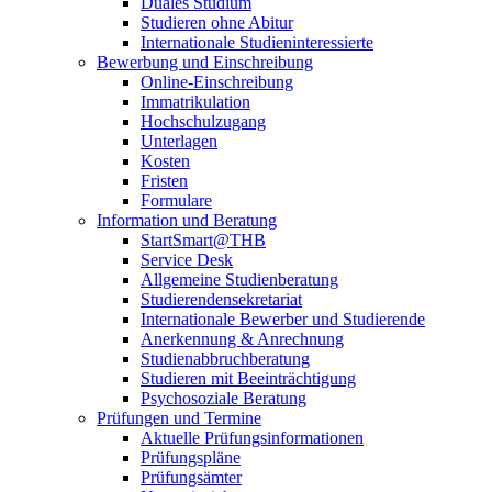
Duales Studium
Studieren ohne Abitur
Internationale Studieninteressierte
Bewerbung und Einschreibung
Online-Einschreibung
Immatrikulation
Hochschulzugang
Unterlagen
Kosten
Fristen
Formulare
Information und Beratung
StartSmart@THB
Service Desk
Allgemeine Studienberatung
Studierendensekretariat
Internationale Bewerber und Studierende
Anerkennung & Anrechnung
Studienabbruchberatung
Studieren mit Beeinträchtigung
Psychosoziale Beratung
Prüfungen und Termine
Aktuelle Prüfungsinformationen
Prüfungspläne
Prüfungsämter