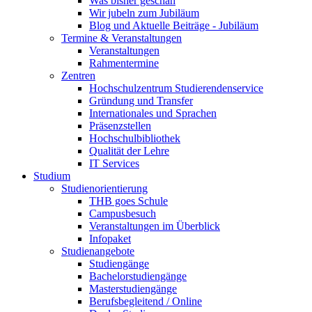
Was bisher geschah
Wir jubeln zum Jubiläum
Blog und Aktuelle Beiträge - Jubiläum
Termine & Veranstaltungen
Veranstaltungen
Rahmentermine
Zentren
Hochschulzentrum Studierendenservice
Gründung und Transfer
Internationales und Sprachen
Präsenzstellen
Hochschulbibliothek
Qualität der Lehre
IT Services
Studium
Studienorientierung
THB goes Schule
Campusbesuch
Veranstaltungen im Überblick
Infopaket
Studienangebote
Studiengänge
Bachelorstudiengänge
Masterstudiengänge
Berufsbegleitend / Online