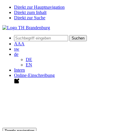
Direkt zur Hauptnavigation
Direkt zum Inhalt
Direkt zur Suche
Suchen
A
A
A
sw
de
DE
EN
Intern
Online-Einschreibung
Toggle navigation