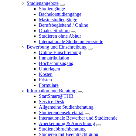
Studienangebote
Studiengänge
Bachelorstudiengänge
Masterstudiengänge
Berufsbegleitend / Online
Duales Studium
Studieren ohne Abitur
Internationale Studieninteressierte
Bewerbung und Einschreibung
Online-Einschreibung
Immatrikulation
Hochschulzugang
Unterlagen
Kosten
Fristen
Formulare
Information und Beratung
StartSmart@THB
Service Desk
Allgemeine Studienberatung
Studierendensekretariat
Internationale Bewerber und Studierende
Anerkennung & Anrechnung
Studienabbruchberatung
Studieren mit Beeinträchtigung