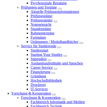
Psychosoziale Beratung
Prüfungen und Termine
Aktuelle Prüfungsinformationen
Prüfungspläne
Prüfungsämter
Noteneinsicht
Stundenpläne
Rahmentermine
Formulare
Ordnungen / Modulhandbücher
Service für Studierende
Studienstart
Starting Your Studies
Stipendien
Auslandsaufenthalte und Sprachen
Career Service
Finanzierung
Gründung
Hochschulbibliothek
Druckerei
IT-Services
Forschung & Kooperation
Forschung & Kooperation
Fachbereich Informatik und Medien
Fachbereich Technik