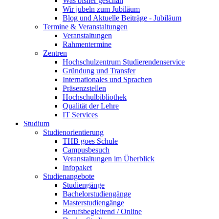
Was bisher geschah
Wir jubeln zum Jubiläum
Blog und Aktuelle Beiträge - Jubiläum
Termine & Veranstaltungen
Veranstaltungen
Rahmentermine
Zentren
Hochschulzentrum Studierendenservice
Gründung und Transfer
Internationales und Sprachen
Präsenzstellen
Hochschulbibliothek
Qualität der Lehre
IT Services
Studium
Studienorientierung
THB goes Schule
Campusbesuch
Veranstaltungen im Überblick
Infopaket
Studienangebote
Studiengänge
Bachelorstudiengänge
Masterstudiengänge
Berufsbegleitend / Online