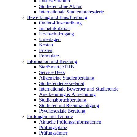
Duales Studium
Studieren ohne Abitur
Internationale Studieninteressierte
Bewerbung und Einschreibung
Online-Einschreibung
Immatrikulation
Hochschulzugang
Unterlagen
Kosten
Fristen
Formulare
Information und Beratung
StartSmart@THB
Service Desk
Allgemeine Studienberatung
Studierendensekretariat
Internationale Bewerber und Studierende
Anerkennung & Anrechnung
Studienabbruchberatung
Studieren mit Beeinträchtigung
Psychosoziale Beratung
Prüfungen und Termine
Aktuelle Prüfungsinformationen
Prüfungspläne
Prüfungsämter