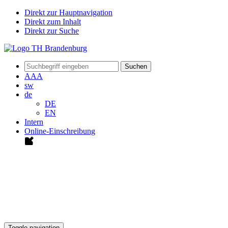
Direkt zur Hauptnavigation
Direkt zum Inhalt
Direkt zur Suche
Suchen
A
A
A
sw
de
DE
EN
Intern
Online-Einschreibung
Toggle navigation