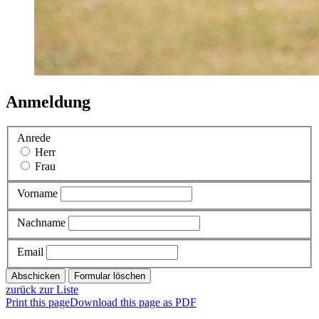
Anmeldung
Anrede
Herr
Frau
Vorname
Nachname
Email
zurück zur Liste
Print this page
Download this page as PDF