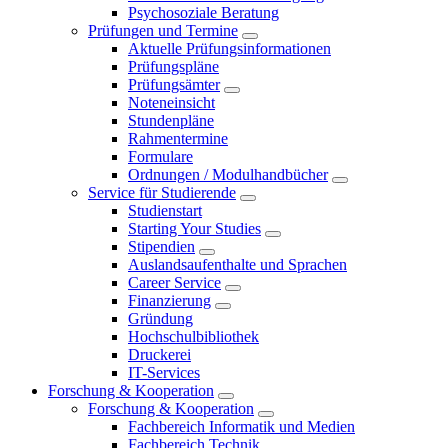
Psychosoziale Beratung
Prüfungen und Termine
Aktuelle Prüfungsinformationen
Prüfungspläne
Prüfungsämter
Noteneinsicht
Stundenpläne
Rahmentermine
Formulare
Ordnungen / Modulhandbücher
Service für Studierende
Studienstart
Starting Your Studies
Stipendien
Auslandsaufenthalte und Sprachen
Career Service
Finanzierung
Gründung
Hochschulbibliothek
Druckerei
IT-Services
Forschung & Kooperation
Forschung & Kooperation
Fachbereich Informatik und Medien
Fachbereich Technik