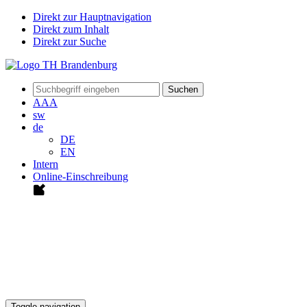
Direkt zur Hauptnavigation
Direkt zum Inhalt
Direkt zur Suche
Suchen
A
A
A
sw
de
DE
EN
Intern
Online-Einschreibung
Toggle navigation