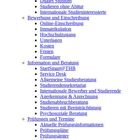
Duales Studium
Studieren ohne Abitur
Internationale Studieninteressierte
Bewerbung und Einschreibung
Online-Einschreibung
Immatrikulation
Hochschulzugang
Unterlagen
Kosten
Fristen
Formulare
Information und Beratung
StartSmart@THB
Service Desk
Allgemeine Studienberatung
Studierendensekretariat
Internationale Bewerber und Studierende
Anerkennung & Anrechnung
Studienabbruchberatung
Studieren mit Beeinträchtigung
Psychosoziale Beratung
Prüfungen und Termine
Aktuelle Prüfungsinformationen
Prüfungspläne
Prüfungsämter