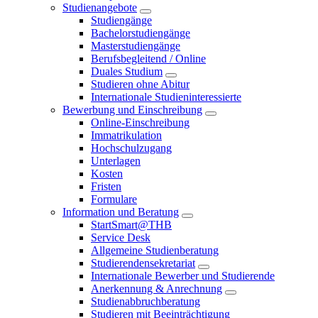
Studienangebote
Studiengänge
Bachelorstudiengänge
Masterstudiengänge
Berufsbegleitend / Online
Duales Studium
Studieren ohne Abitur
Internationale Studieninteressierte
Bewerbung und Einschreibung
Online-Einschreibung
Immatrikulation
Hochschulzugang
Unterlagen
Kosten
Fristen
Formulare
Information und Beratung
StartSmart@THB
Service Desk
Allgemeine Studienberatung
Studierendensekretariat
Internationale Bewerber und Studierende
Anerkennung & Anrechnung
Studienabbruchberatung
Studieren mit Beeinträchtigung