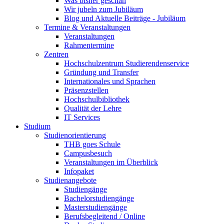
Was bisher geschah
Wir jubeln zum Jubiläum
Blog und Aktuelle Beiträge - Jubiläum
Termine & Veranstaltungen
Veranstaltungen
Rahmentermine
Zentren
Hochschulzentrum Studierendenservice
Gründung und Transfer
Internationales und Sprachen
Präsenzstellen
Hochschulbibliothek
Qualität der Lehre
IT Services
Studium
Studienorientierung
THB goes Schule
Campusbesuch
Veranstaltungen im Überblick
Infopaket
Studienangebote
Studiengänge
Bachelorstudiengänge
Masterstudiengänge
Berufsbegleitend / Online