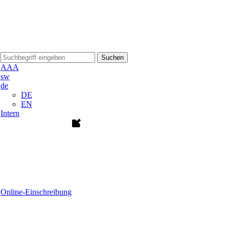
Suchen
A
A
A
sw
de
DE
EN
Intern
Online-Einschreibung