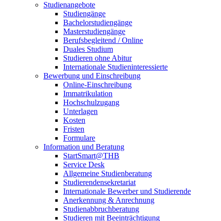
Studienangebote
Studiengänge
Bachelorstudiengänge
Masterstudiengänge
Berufsbegleitend / Online
Duales Studium
Studieren ohne Abitur
Internationale Studieninteressierte
Bewerbung und Einschreibung
Online-Einschreibung
Immatrikulation
Hochschulzugang
Unterlagen
Kosten
Fristen
Formulare
Information und Beratung
StartSmart@THB
Service Desk
Allgemeine Studienberatung
Studierendensekretariat
Internationale Bewerber und Studierende
Anerkennung & Anrechnung
Studienabbruchberatung
Studieren mit Beeinträchtigung