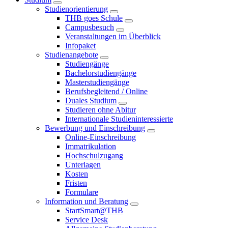
Studienorientierung
THB goes Schule
Campusbesuch
Veranstaltungen im Überblick
Infopaket
Studienangebote
Studiengänge
Bachelorstudiengänge
Masterstudiengänge
Berufsbegleitend / Online
Duales Studium
Studieren ohne Abitur
Internationale Studieninteressierte
Bewerbung und Einschreibung
Online-Einschreibung
Immatrikulation
Hochschulzugang
Unterlagen
Kosten
Fristen
Formulare
Information und Beratung
StartSmart@THB
Service Desk