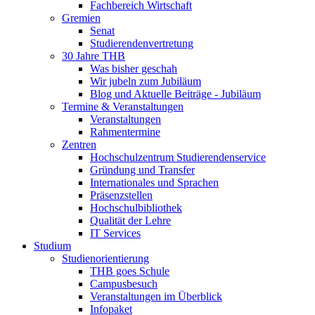
Fachbereich Wirtschaft
Gremien
Senat
Studierendenvertretung
30 Jahre THB
Was bisher geschah
Wir jubeln zum Jubiläum
Blog und Aktuelle Beiträge - Jubiläum
Termine & Veranstaltungen
Veranstaltungen
Rahmentermine
Zentren
Hochschulzentrum Studierendenservice
Gründung und Transfer
Internationales und Sprachen
Präsenzstellen
Hochschulbibliothek
Qualität der Lehre
IT Services
Studium
Studienorientierung
THB goes Schule
Campusbesuch
Veranstaltungen im Überblick
Infopaket