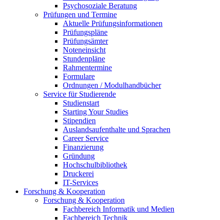
Psychosoziale Beratung
Prüfungen und Termine
Aktuelle Prüfungsinformationen
Prüfungspläne
Prüfungsämter
Noteneinsicht
Stundenpläne
Rahmentermine
Formulare
Ordnungen / Modulhandbücher
Service für Studierende
Studienstart
Starting Your Studies
Stipendien
Auslandsaufenthalte und Sprachen
Career Service
Finanzierung
Gründung
Hochschulbibliothek
Druckerei
IT-Services
Forschung & Kooperation
Forschung & Kooperation
Fachbereich Informatik und Medien
Fachbereich Technik