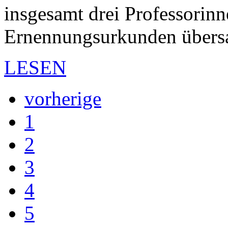
insgesamt drei Professorinn
Ernennungsurkunden über
LESEN
vorherige
1
2
3
4
5