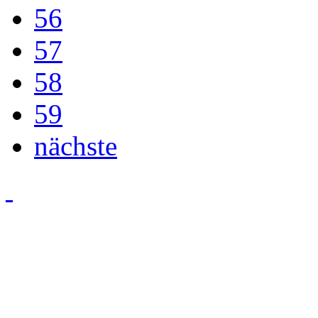
56
57
58
59
nächste