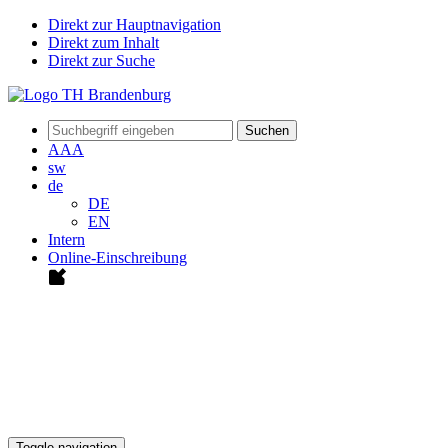
Direkt zur Hauptnavigation
Direkt zum Inhalt
Direkt zur Suche
Suchen
A
A
A
sw
de
DE
EN
Intern
Online-Einschreibung
Toggle navigation