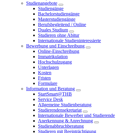
Studienangebote
Studiengänge
Bachelorstudiengänge
Masterstudiengänge
Berufsbegleitend / Online
Duales Studium
Studieren ohne Abitur
Internationale Studieninteressierte
Bewerbung und Einschreibung
Online-Einschreibung
Immatrikulation
Hochschulzugang
Unterlagen
Kosten
Fristen
Formulare
Information und Beratung
StartSmart@THB
Service Desk
Allgemeine Studienberatung
Studierendensekretariat
Internationale Bewerber und Studierende
Anerkennung & Anrechnung
Studienabbruchberatung
Studieren mit Beeinträchtigung