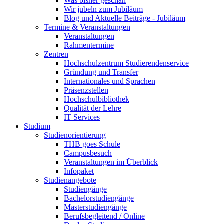
Was bisher geschah
Wir jubeln zum Jubiläum
Blog und Aktuelle Beiträge - Jubiläum
Termine & Veranstaltungen
Veranstaltungen
Rahmentermine
Zentren
Hochschulzentrum Studierendenservice
Gründung und Transfer
Internationales und Sprachen
Präsenzstellen
Hochschulbibliothek
Qualität der Lehre
IT Services
Studium
Studienorientierung
THB goes Schule
Campusbesuch
Veranstaltungen im Überblick
Infopaket
Studienangebote
Studiengänge
Bachelorstudiengänge
Masterstudiengänge
Berufsbegleitend / Online