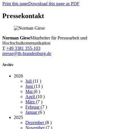
Print this page
Download this page as PDF
Pressekontakt
Norman Giese
Mitarbeiter für Pressearbeit und
Hochschulkommunikation
T
+49 3381 355-103
presse@th-brandenburg.de
Archiv
2026
Juli
(11
)
Juni
(13
)
Mai
(6
)
April
(10
)
März
(7
)
Februar
(7
)
Januar
(6
)
2025
Dezember
(8
)
November
(7
)