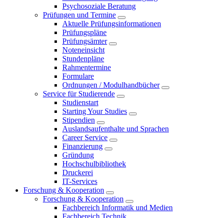
Psychosoziale Beratung
Prüfungen und Termine
Aktuelle Prüfungsinformationen
Prüfungspläne
Prüfungsämter
Noteneinsicht
Stundenpläne
Rahmentermine
Formulare
Ordnungen / Modulhandbücher
Service für Studierende
Studienstart
Starting Your Studies
Stipendien
Auslandsaufenthalte und Sprachen
Career Service
Finanzierung
Gründung
Hochschulbibliothek
Druckerei
IT-Services
Forschung & Kooperation
Forschung & Kooperation
Fachbereich Informatik und Medien
Fachbereich Technik