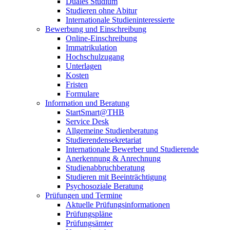
Duales Studium
Studieren ohne Abitur
Internationale Studieninteressierte
Bewerbung und Einschreibung
Online-Einschreibung
Immatrikulation
Hochschulzugang
Unterlagen
Kosten
Fristen
Formulare
Information und Beratung
StartSmart@THB
Service Desk
Allgemeine Studienberatung
Studierendensekretariat
Internationale Bewerber und Studierende
Anerkennung & Anrechnung
Studienabbruchberatung
Studieren mit Beeinträchtigung
Psychosoziale Beratung
Prüfungen und Termine
Aktuelle Prüfungsinformationen
Prüfungspläne
Prüfungsämter