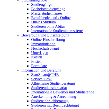
Studienangebote
Studiengänge
Bachelorstudiengänge
Masterstudiengänge
Berufsbegleitend / Online
Duales Studium
Studieren ohne Abitur
Internationale Studieninteressierte
Bewerbung und Einschreibung
Online-Einschreibung
Immatrikulation
Hochschulzugang
Unterlagen
Kosten
Fristen
Formulare
Information und Beratung
StartSmart@THB
Service Desk
Allgemeine Studienberatung
Studierendensekretariat
Internationale Bewerber und Studierende
Anerkennung & Anrechnung
Studienabbruchberatung
Studieren mit Beeinträchtigung