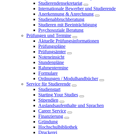
Studierendensekretariat
Internationale Bewerber und Studierende
Anerkennung & Anrechnung
Studienabbruchberatung
Studieren mit Beeinträchtigung
Psychosoziale Beratung
Prüfungen und Termine
Aktuelle Prüfungsinformationen
Prüfungspläne
Prüfungsämter
Noteneinsicht
Stundenpläne
Rahmentermine
Formulare
Ordnungen / Modulhandbücher
Service für Studierende
Studienstart
Starting Your Studies
Stipendien
Auslandsaufenthalte und Sprachen
Career Service
Finanzierung
Gründung
Hochschulbibliothek
Druckerei