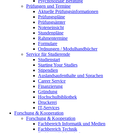
Psychosoziale Beratung
Prüfungen und Termine
Aktuelle Prüfungsinformationen
Prüfungspläne
Prüfungsämter
Noteneinsicht
Stundenpläne
Rahmentermine
Formulare
Ordnungen / Modulhandbücher
Service für Studierende
Studienstart
Starting Your Studies
Stipendien
Auslandsaufenthalte und Sprachen
Career Service
Finanzierung
Gründung
Hochschulbibliothek
Druckerei
IT-Services
Forschung & Kooperation
Forschung & Kooperation
Fachbereich Informatik und Medien
Fachbereich Technik