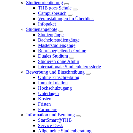
Studienorientierung
THB goes Schule
Campusbesuch
Veranstaltungen im Überblick
Infopaket
Studienangebote
Studiengänge
Bachelorstudiengänge
Masterstudiengänge
Berufsbegleitend / Online
Duales Studium
Studieren ohne Abitur
Internationale Studieninteressierte
Bewerbung und Einschreibung
Online-Einschreibung
Immatrikulation
Hochschulzugang
Unterlagen
Kosten
Fristen
Formulare
Information und Beratung
StartSmart@THB
Service Desk
Allgemeine Studienberatung