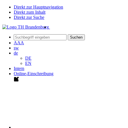
Direkt zur Hauptnavigation
Direkt zum Inhalt
Direkt zur Suche
Suchen
A
A
A
sw
de
DE
EN
Intern
Online-Einschreibung