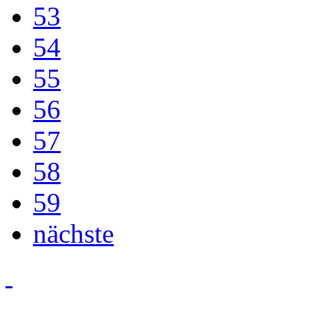
53
54
55
56
57
58
59
nächste