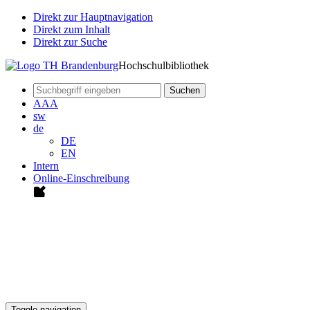
Direkt zur Hauptnavigation
Direkt zum Inhalt
Direkt zur Suche
Hochschulbibliothek
Suchen
A
A
A
sw
de
DE
EN
Intern
Online-Einschreibung
Toggle navigation