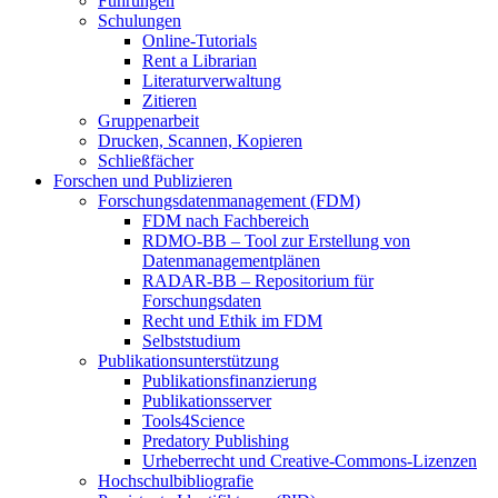
Führungen
Schulungen
Online-Tutorials
Rent a Librarian
Literaturverwaltung
Zitieren
Gruppenarbeit
Drucken, Scannen, Kopieren
Schließfächer
Forschen und Publizieren
Forschungsdatenmanagement (FDM)
FDM nach Fachbereich
RDMO-BB – Tool zur Erstellung von
Datenmanagementplänen
RADAR-BB – Repositorium für
Forschungsdaten
Recht und Ethik im FDM
Selbststudium
Publikationsunterstützung
Publikationsfinanzierung
Publikationsserver
Tools4Science
Predatory Publishing
Urheberrecht und Creative-Commons-Lizenzen
Hochschulbibliografie