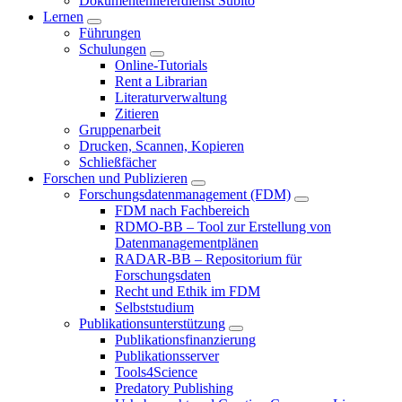
Dokumentenlieferdienst Subito
Lernen
Führungen
Schulungen
Online-Tutorials
Rent a Librarian
Literaturverwaltung
Zitieren
Gruppenarbeit
Drucken, Scannen, Kopieren
Schließfächer
Forschen und Publizieren
Forschungsdatenmanagement (FDM)
FDM nach Fachbereich
RDMO-BB – Tool zur Erstellung von
Datenmanagementplänen
RADAR-BB – Repositorium für
Forschungsdaten
Recht und Ethik im FDM
Selbststudium
Publikationsunterstützung
Publikationsfinanzierung
Publikationsserver
Tools4Science
Predatory Publishing