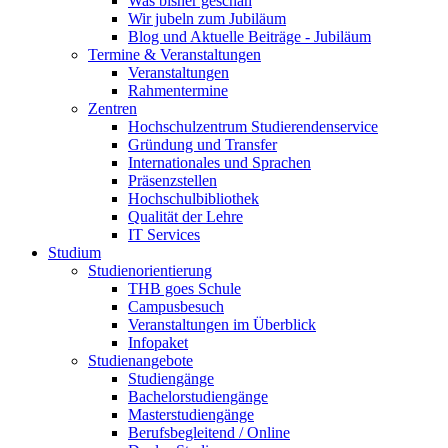
Was bisher geschah
Wir jubeln zum Jubiläum
Blog und Aktuelle Beiträge - Jubiläum
Termine & Veranstaltungen
Veranstaltungen
Rahmentermine
Zentren
Hochschulzentrum Studierendenservice
Gründung und Transfer
Internationales und Sprachen
Präsenzstellen
Hochschulbibliothek
Qualität der Lehre
IT Services
Studium
Studienorientierung
THB goes Schule
Campusbesuch
Veranstaltungen im Überblick
Infopaket
Studienangebote
Studiengänge
Bachelorstudiengänge
Masterstudiengänge
Berufsbegleitend / Online