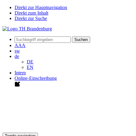
Direkt zur Hauptnavigation
Direkt zum Inhalt
Direkt zur Suche
Suchen
A
A
A
sw
de
DE
EN
Intern
Online-Einschreibung
Toggle navigation