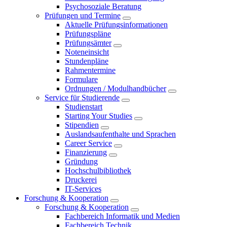
Psychosoziale Beratung
Prüfungen und Termine
Aktuelle Prüfungsinformationen
Prüfungspläne
Prüfungsämter
Noteneinsicht
Stundenpläne
Rahmentermine
Formulare
Ordnungen / Modulhandbücher
Service für Studierende
Studienstart
Starting Your Studies
Stipendien
Auslandsaufenthalte und Sprachen
Career Service
Finanzierung
Gründung
Hochschulbibliothek
Druckerei
IT-Services
Forschung & Kooperation
Forschung & Kooperation
Fachbereich Informatik und Medien
Fachbereich Technik