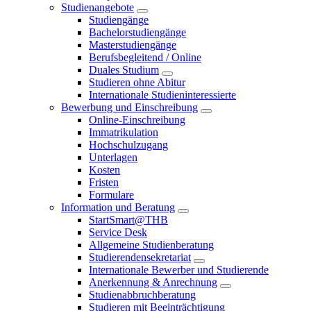
Studienangebote
Studiengänge
Bachelorstudiengänge
Masterstudiengänge
Berufsbegleitend / Online
Duales Studium
Studieren ohne Abitur
Internationale Studieninteressierte
Bewerbung und Einschreibung
Online-Einschreibung
Immatrikulation
Hochschulzugang
Unterlagen
Kosten
Fristen
Formulare
Information und Beratung
StartSmart@THB
Service Desk
Allgemeine Studienberatung
Studierendensekretariat
Internationale Bewerber und Studierende
Anerkennung & Anrechnung
Studienabbruchberatung
Studieren mit Beeinträchtigung