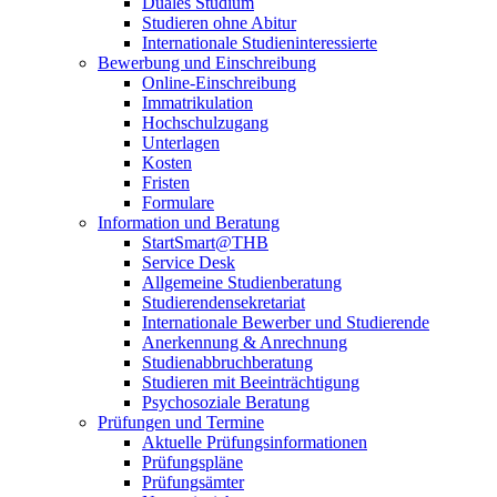
Duales Studium
Studieren ohne Abitur
Internationale Studieninteressierte
Bewerbung und Einschreibung
Online-Einschreibung
Immatrikulation
Hochschulzugang
Unterlagen
Kosten
Fristen
Formulare
Information und Beratung
StartSmart@THB
Service Desk
Allgemeine Studienberatung
Studierendensekretariat
Internationale Bewerber und Studierende
Anerkennung & Anrechnung
Studienabbruchberatung
Studieren mit Beeinträchtigung
Psychosoziale Beratung
Prüfungen und Termine
Aktuelle Prüfungsinformationen
Prüfungspläne
Prüfungsämter