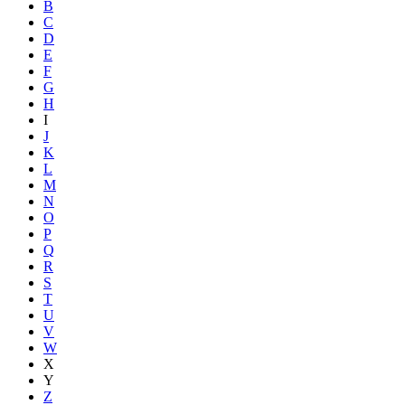
B
C
D
E
F
G
H
I
J
K
L
M
N
O
P
Q
R
S
T
U
V
W
X
Y
Z