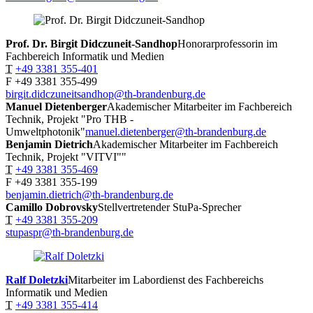
Prof. Dr. Birgit
Didczuneit-Sandhop
Honorarprofessorin im
Fachbereich Informatik und Medien
T
+49 3381 355-401
F
+49 3381 355-499
birgit.didczuneitsandhop@th-brandenburg.de
Manuel
Dietenberger
Akademischer Mitarbeiter im Fachbereich
Technik, Projekt "Pro THB -
Umweltphotonik"
manuel.dietenberger@th-brandenburg.de
Benjamin
Dietrich
Akademischer Mitarbeiter im Fachbereich
Technik, Projekt "VITVI""
T
+49 3381 355-469
F
+49 3381 355-199
benjamin.dietrich@th-brandenburg.de
Camillo
Dobrovsky
Stellvertretender StuPa-Sprecher
T
+49 3381 355-209
stupaspr@th-brandenburg.de
Ralf
Doletzki
Mitarbeiter im Labordienst des Fachbereichs
Informatik und Medien
T
+49 3381 355-414