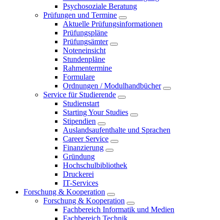
Psychosoziale Beratung
Prüfungen und Termine
Aktuelle Prüfungsinformationen
Prüfungspläne
Prüfungsämter
Noteneinsicht
Stundenpläne
Rahmentermine
Formulare
Ordnungen / Modulhandbücher
Service für Studierende
Studienstart
Starting Your Studies
Stipendien
Auslandsaufenthalte und Sprachen
Career Service
Finanzierung
Gründung
Hochschulbibliothek
Druckerei
IT-Services
Forschung & Kooperation
Forschung & Kooperation
Fachbereich Informatik und Medien
Fachbereich Technik