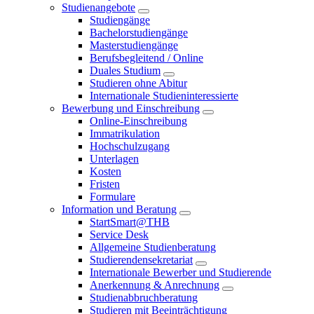
Studienangebote
Studiengänge
Bachelorstudiengänge
Masterstudiengänge
Berufsbegleitend / Online
Duales Studium
Studieren ohne Abitur
Internationale Studieninteressierte
Bewerbung und Einschreibung
Online-Einschreibung
Immatrikulation
Hochschulzugang
Unterlagen
Kosten
Fristen
Formulare
Information und Beratung
StartSmart@THB
Service Desk
Allgemeine Studienberatung
Studierendensekretariat
Internationale Bewerber und Studierende
Anerkennung & Anrechnung
Studienabbruchberatung
Studieren mit Beeinträchtigung