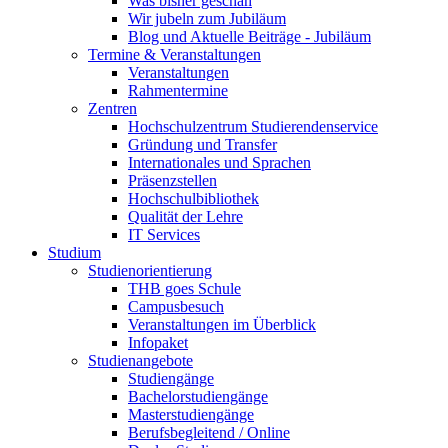
Was bisher geschah
Wir jubeln zum Jubiläum
Blog und Aktuelle Beiträge - Jubiläum
Termine & Veranstaltungen
Veranstaltungen
Rahmentermine
Zentren
Hochschulzentrum Studierendenservice
Gründung und Transfer
Internationales und Sprachen
Präsenzstellen
Hochschulbibliothek
Qualität der Lehre
IT Services
Studium
Studienorientierung
THB goes Schule
Campusbesuch
Veranstaltungen im Überblick
Infopaket
Studienangebote
Studiengänge
Bachelorstudiengänge
Masterstudiengänge
Berufsbegleitend / Online