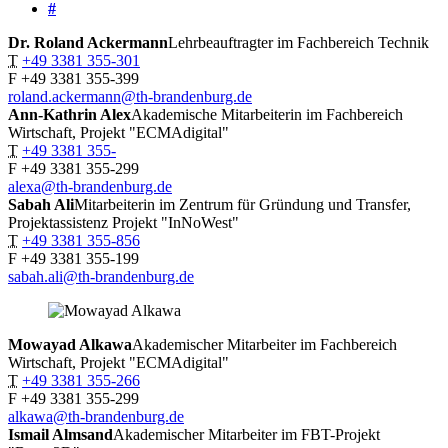
#
Dr. Roland
Ackermann
Lehrbeauftragter im Fachbereich Technik
T
+49 3381 355-301
F
+49 3381 355-399
roland.ackermann@th-brandenburg.de
Ann-Kathrin
Alex
Akademische Mitarbeiterin im Fachbereich
Wirtschaft, Projekt "ECMAdigital"
T
+49 3381 355-
F
+49 3381 355-299
alexa@th-brandenburg.de
Sabah
Ali
Mitarbeiterin im Zentrum für Gründung und Transfer,
Projektassistenz Projekt "InNoWest"
T
+49 3381 355-856
F
+49 3381 355-199
sabah.ali@th-brandenburg.de
Mowayad
Alkawa
Akademischer Mitarbeiter im Fachbereich
Wirtschaft, Projekt "ECMAdigital"
T
+49 3381 355-266
F
+49 3381 355-299
alkawa@th-brandenburg.de
Ismail
Almsand
Akademischer Mitarbeiter im FBT-Projekt