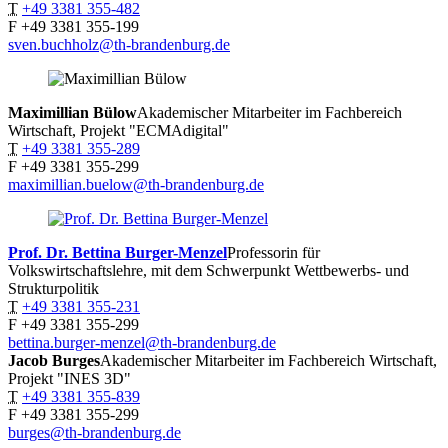
T
+49 3381 355-482
F
+49 3381 355-199
sven.buchholz@th-brandenburg.de
Maximillian
Bülow
Akademischer Mitarbeiter im Fachbereich
Wirtschaft, Projekt "ECMAdigital"
T
+49 3381 355-289
F
+49 3381 355-299
maximillian.buelow@th-brandenburg.de
Prof. Dr. Bettina
Burger-Menzel
Professorin für
Volkswirtschaftslehre, mit dem Schwerpunkt Wettbewerbs- und
Strukturpolitik
T
+49 3381 355-231
F
+49 3381 355-299
bettina.burger-menzel@th-brandenburg.de
Jacob
Burges
Akademischer Mitarbeiter im Fachbereich Wirtschaft,
Projekt "INES 3D"
T
+49 3381 355-839
F
+49 3381 355-299
burges@th-brandenburg.de