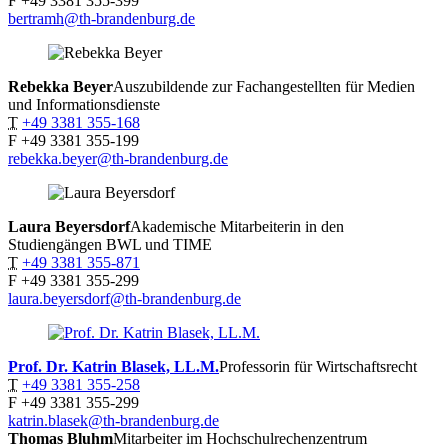
F
+49 3381 355-399
bertramh@th-brandenburg.de
Rebekka
Beyer
Auszubildende zur Fachangestellten für Medien
und Informationsdienste
T
+49 3381 355-168
F
+49 3381 355-199
rebekka.beyer@th-brandenburg.de
Laura
Beyersdorf
Akademische Mitarbeiterin in den
Studiengängen BWL und TIME
T
+49 3381 355-871
F
+49 3381 355-299
laura.beyersdorf@th-brandenburg.de
Prof. Dr. Katrin
Blasek, LL.M.
Professorin für Wirtschaftsrecht
T
+49 3381 355-258
F
+49 3381 355-299
katrin.blasek@th-brandenburg.de
Thomas
Bluhm
Mitarbeiter im Hochschulrechenzentrum