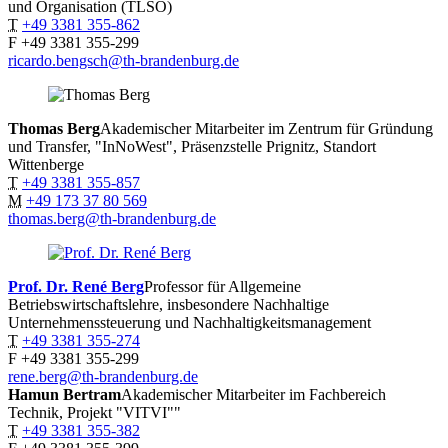
und Organisation (TLSO)
T
+49 3381 355-862
F
+49 3381 355-299
ricardo.bengsch@th-brandenburg.de
Thomas
Berg
Akademischer Mitarbeiter im Zentrum für Gründung
und Transfer, "InNoWest", Präsenzstelle Prignitz, Standort
Wittenberge
T
+49 3381 355-857
M
+49 173 37 80 569
thomas.berg@th-brandenburg.de
Prof. Dr. René
Berg
Professor für Allgemeine
Betriebswirtschaftslehre, insbesondere Nachhaltige
Unternehmenssteuerung und Nachhaltigkeitsmanagement
T
+49 3381 355-274
F
+49 3381 355-299
rene.berg@th-brandenburg.de
Hamun
Bertram
Akademischer Mitarbeiter im Fachbereich
Technik, Projekt "VITVI""
T
+49 3381 355-382