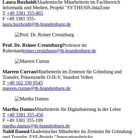
Laura
Buxhoidt
Akademische Mitarbeiterin im Fachbereich
Informatik und Medien, Projekt "SYTHESIS-IntaZone
T
+49 3381 355-865
F
+49 3381 355-
laura.buxhoidt@th-brandenburg.de
Prof. Dr. Reiner
Creutzburg
Professor im
Ruhestand
reiner.creutzburg@th-brandenburg.de
Mareen
Curran
Mitarbeiterin im Zentrum für Gründung und
Transfer, Präsenzstelle O-H-V, Standort Velten
T
+49 162 330 9545
mareen.curran@th-brandenburg.de
Martha
Damus
Mitarbeiterin für Digitalisierung in der Lehre
T
+49 3381 355-456
F
+49 3381 355-199
martha.damus@th-brandenburg.de
Nabil
Daoud
Akademischer Mitarbeiter im Zentrum für Gründung
und Transfer, ESF-Projekt "Innovationsbrücke