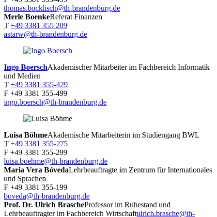
thomas.bocklisch@th-brandenburg.de
Merle
Boenke
Referat Finanzen
T
+49 3381 355 209
astarw@th-brandenburg.de
Ingo
Boersch
Akademischer Mitarbeiter im Fachbereich Informatik
und Medien
T
+49 3381 355-429
F
+49 3381 355-499
ingo.boersch@th-brandenburg.de
Luisa
Böhme
Akademische Mitarbeiterin im Studiengang BWL
T
+49 3381 355-275
F
+49 3381 355-299
luisa.boehme@th-brandenburg.de
Maria Vera
Bóveda
Lehrbeauftragte im Zentrum für Internationales
und Sprachen
F
+49 3381 355-199
boveda@th-brandenburg.de
Prof. Dr. Ulrich
Brasche
Professor im Ruhestand und
Lehrbeauftragter im Fachbereich Wirtschaft
ulrich.brasche@th-