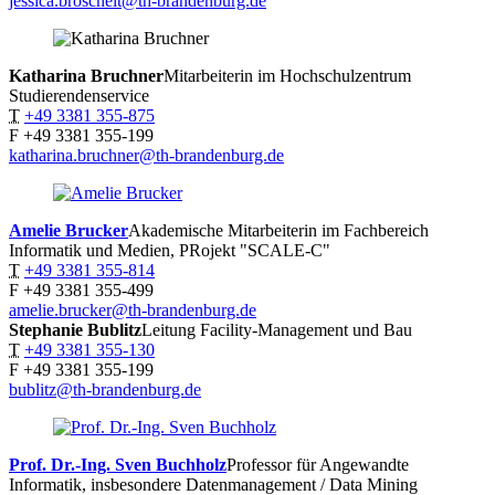
jessica.broscheit@th-brandenburg.de
Katharina
Bruchner
Mitarbeiterin im Hochschulzentrum
Studierendenservice
T
+49 3381 355-875
F
+49 3381 355-199
katharina.bruchner@th-brandenburg.de
Amelie
Brucker
Akademische Mitarbeiterin im Fachbereich
Informatik und Medien, PRojekt "SCALE-C"
T
+49 3381 355-814
F
+49 3381 355-499
amelie.brucker@th-brandenburg.de
Stephanie
Bublitz
Leitung Facility-Management und Bau
T
+49 3381 355-130
F
+49 3381 355-199
bublitz@th-brandenburg.de
Prof. Dr.-Ing. Sven
Buchholz
Professor für Angewandte
Informatik, insbesondere Datenmanagement / Data Mining