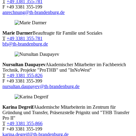
T
+49 3381 355-781
F
+49 3381 355-199
anrechnung@th-brandenburg.de
Marie
Darmer
Beauftragte für Familie und Soziales
T
+49 3381 355-781
bfs@th-brandenburg.de
Nursultan
Daupayev
Akademischer Mitarbeiter im Fachbereich
Technik, Projekte "ProTHB" und "InNoWest"
T
+49 3381 355-826
F
+49 3381 355-399
nursultan.daupayev@th-brandenburg.de
Karina
Degreif
Akademische Mitarbeiterin im Zentrum für
Gründung und Transfer, Präsenzstelle Prignitz und "THB Transfer
Pro II"
T
+49 3381 355-866
F
+49 3381 355-199
karina.degreif@th-brandenburg.de