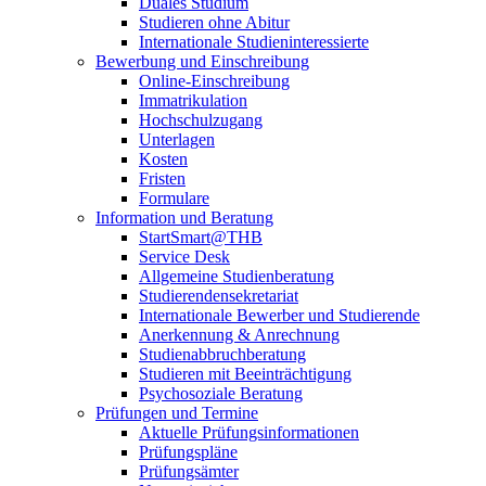
Duales Studium
Studieren ohne Abitur
Internationale Studieninteressierte
Bewerbung und Einschreibung
Online-Einschreibung
Immatrikulation
Hochschulzugang
Unterlagen
Kosten
Fristen
Formulare
Information und Beratung
StartSmart@THB
Service Desk
Allgemeine Studienberatung
Studierendensekretariat
Internationale Bewerber und Studierende
Anerkennung & Anrechnung
Studienabbruchberatung
Studieren mit Beeinträchtigung
Psychosoziale Beratung
Prüfungen und Termine
Aktuelle Prüfungsinformationen
Prüfungspläne
Prüfungsämter