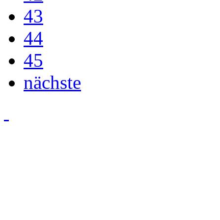
43
44
45
nächste