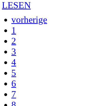
LESEN
vorherige
1
2
3
4
5
6
7
8