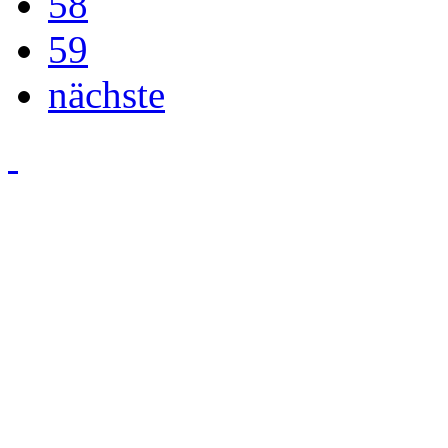
58
59
nächste