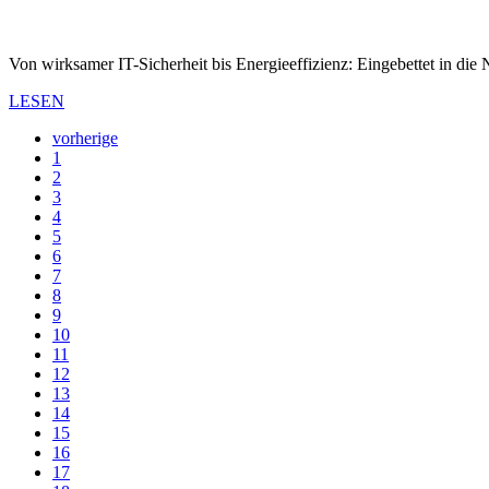
Von wirksamer IT-Sicherheit bis Energieeffizienz: Eingebettet in di
LESEN
vorherige
1
2
3
4
5
6
7
8
9
10
11
12
13
14
15
16
17