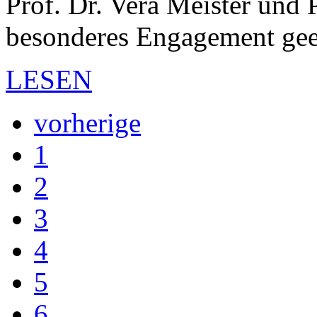
Prof. Dr. Vera Meister und 
besonderes Engagement gee
LESEN
vorherige
1
2
3
4
5
6