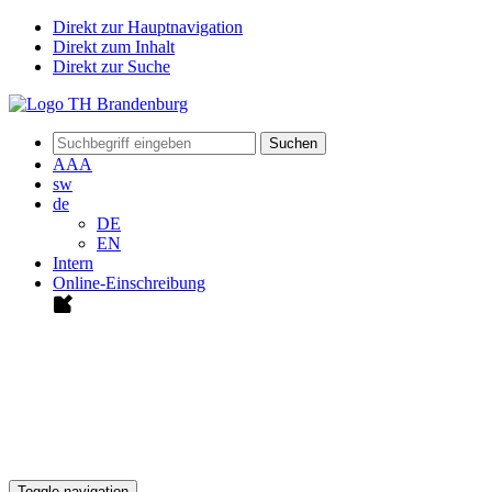
Direkt zur Hauptnavigation
Direkt zum Inhalt
Direkt zur Suche
Suchen
A
A
A
sw
de
DE
EN
Intern
Online-Einschreibung
Toggle navigation