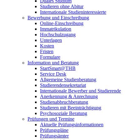
Duales Studium
Studieren ohne Abitur
Internationale Studieninteressierte
Bewerbung und Einschreibung
Online-Einschreibung
Immatrikulation
Hochschulzugang
Unterlagen
Kosten
Fristen
Formulare
Information und Beratung
StartSmart@THB
Service Desk
Allgemeine Studienberatung
Studierendensekretariat
Internationale Bewerber und Studierende
Anerkennung & Anrechnung
Studienabbruchberatung
Studieren mit Beeinträchtigung
Psychosoziale Beratung
Prüfungen und Termine
Aktuelle Prüfungsinformationen
Prüfungspläne
Prüfungsämter