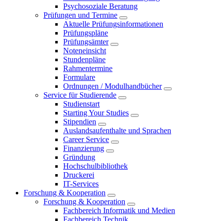
Psychosoziale Beratung
Prüfungen und Termine
Aktuelle Prüfungsinformationen
Prüfungspläne
Prüfungsämter
Noteneinsicht
Stundenpläne
Rahmentermine
Formulare
Ordnungen / Modulhandbücher
Service für Studierende
Studienstart
Starting Your Studies
Stipendien
Auslandsaufenthalte und Sprachen
Career Service
Finanzierung
Gründung
Hochschulbibliothek
Druckerei
IT-Services
Forschung & Kooperation
Forschung & Kooperation
Fachbereich Informatik und Medien
Fachbereich Technik