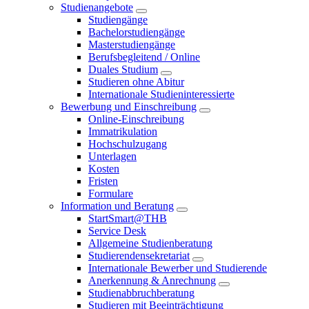
Studienangebote
Studiengänge
Bachelorstudiengänge
Masterstudiengänge
Berufsbegleitend / Online
Duales Studium
Studieren ohne Abitur
Internationale Studieninteressierte
Bewerbung und Einschreibung
Online-Einschreibung
Immatrikulation
Hochschulzugang
Unterlagen
Kosten
Fristen
Formulare
Information und Beratung
StartSmart@THB
Service Desk
Allgemeine Studienberatung
Studierendensekretariat
Internationale Bewerber und Studierende
Anerkennung & Anrechnung
Studienabbruchberatung
Studieren mit Beeinträchtigung