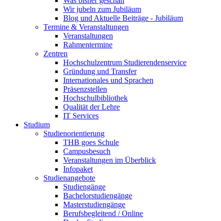
Was bisher geschah
Wir jubeln zum Jubiläum
Blog und Aktuelle Beiträge - Jubiläum
Termine & Veranstaltungen
Veranstaltungen
Rahmentermine
Zentren
Hochschulzentrum Studierendenservice
Gründung und Transfer
Internationales und Sprachen
Präsenzstellen
Hochschulbibliothek
Qualität der Lehre
IT Services
Studium
Studienorientierung
THB goes Schule
Campusbesuch
Veranstaltungen im Überblick
Infopaket
Studienangebote
Studiengänge
Bachelorstudiengänge
Masterstudiengänge
Berufsbegleitend / Online