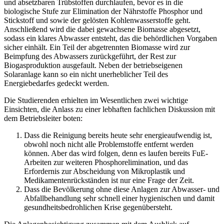
und absetzbaren Trübstoffen durchlaufen, bevor es in die
biologische Stufe zur Elimination der Nährstoffe Phosphor und
Stickstoff und sowie der gelösten Kohlenwasserstoffe geht.
Anschließend wird die dabei gewachsene Biomasse abgesetzt,
sodass ein klares Abwasser entsteht, das die behördlichen Vorgaben
sicher einhält. Ein Teil der abgetrennten Biomasse wird zur
Beimpfung des Abwassers zurückgeführt, der Rest zur
Biogasproduktion ausgefault. Neben der betriebseigenen
Solaranlage kann so ein nicht unerheblicher Teil des
Energiebedarfes gedeckt werden.
Die Studierenden erhielten im Wesentlichen zwei wichtige
Einsichten, die Anlass zu einer lebhaften fachlichen Diskussion mit
dem Betriebsleiter boten:
Dass die Reinigung bereits heute sehr energieaufwendig ist,
obwohl noch nicht alle Problemstoffe entfernt werden
können. Aber das wird folgen, denn es laufen bereits FuE-
Arbeiten zur weiteren Phosphorelimination, und das
Erfordernis zur Abscheidung von Mikroplastik und
Medikamentenrückständen ist nur eine Frage der Zeit.
Dass die Bevölkerung ohne diese Anlagen zur Abwasser- und
Abfallbehandlung sehr schnell einer hygienischen und damit
gesundheitsbedrohlichen Krise gegenübersteht.