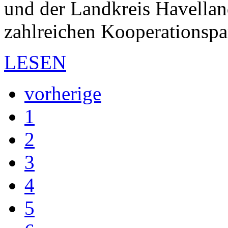
und der Landkreis Havella
zahlreichen Kooperationspa
LESEN
vorherige
1
2
3
4
5