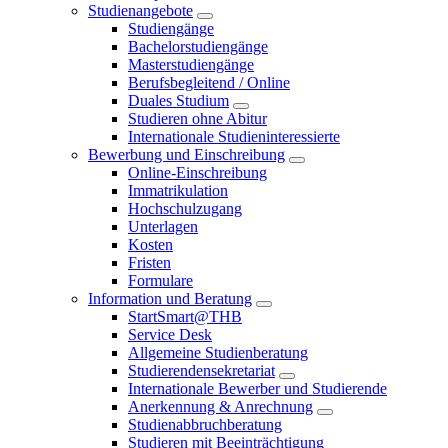
Studienangebote
Studiengänge
Bachelorstudiengänge
Masterstudiengänge
Berufsbegleitend / Online
Duales Studium
Studieren ohne Abitur
Internationale Studieninteressierte
Bewerbung und Einschreibung
Online-Einschreibung
Immatrikulation
Hochschulzugang
Unterlagen
Kosten
Fristen
Formulare
Information und Beratung
StartSmart@THB
Service Desk
Allgemeine Studienberatung
Studierendensekretariat
Internationale Bewerber und Studierende
Anerkennung & Anrechnung
Studienabbruchberatung
Studieren mit Beeinträchtigung