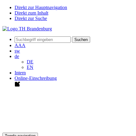
Direkt zur Hauptnavigation
Direkt zum Inhalt
Direkt zur Suche
Suchen
A
A
A
sw
de
DE
EN
Intern
Online-Einschreibung
Toggle navigation