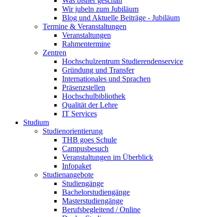
Was bisher geschah
Wir jubeln zum Jubiläum
Blog und Aktuelle Beiträge - Jubiläum
Termine & Veranstaltungen
Veranstaltungen
Rahmentermine
Zentren
Hochschulzentrum Studierendenservice
Gründung und Transfer
Internationales und Sprachen
Präsenzstellen
Hochschulbibliothek
Qualität der Lehre
IT Services
Studium
Studienorientierung
THB goes Schule
Campusbesuch
Veranstaltungen im Überblick
Infopaket
Studienangebote
Studiengänge
Bachelorstudiengänge
Masterstudiengänge
Berufsbegleitend / Online