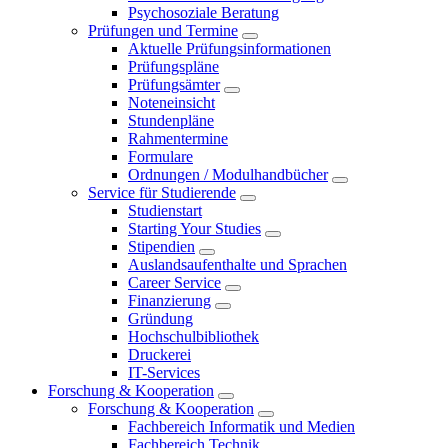
Psychosoziale Beratung
Prüfungen und Termine
Aktuelle Prüfungsinformationen
Prüfungspläne
Prüfungsämter
Noteneinsicht
Stundenpläne
Rahmentermine
Formulare
Ordnungen / Modulhandbücher
Service für Studierende
Studienstart
Starting Your Studies
Stipendien
Auslandsaufenthalte und Sprachen
Career Service
Finanzierung
Gründung
Hochschulbibliothek
Druckerei
IT-Services
Forschung & Kooperation
Forschung & Kooperation
Fachbereich Informatik und Medien
Fachbereich Technik