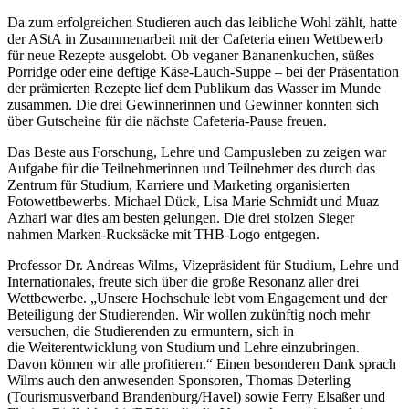
Da zum erfolgreichen Studieren auch das leibliche Wohl zählt, hatte
der AStA in Zusammenarbeit mit der Cafeteria einen Wettbewerb
für neue Rezepte ausgelobt. Ob veganer Bananenkuchen, süßes
Porridge oder eine deftige Käse-Lauch-Suppe – bei der Präsentation
der prämierten Rezepte lief dem Publikum das Wasser im Munde
zusammen. Die drei Gewinnerinnen und Gewinner konnten sich
über Gutscheine für die nächste Cafeteria-Pause freuen.
Das Beste aus Forschung, Lehre und Campusleben zu zeigen war
Aufgabe für die Teilnehmerinnen und Teilnehmer des durch das
Zentrum für Studium, Karriere und Marketing organisierten
Fotowettbewerbs. Michael Dück, Lisa Marie Schmidt und Muaz
Azhari war dies am besten gelungen. Die drei stolzen Sieger
nahmen Marken-Rucksäcke mit THB-Logo entgegen.
Professor Dr. Andreas Wilms, Vizepräsident für Studium, Lehre und
Internationales, freute sich über die große Resonanz aller drei
Wettbewerbe. „Unsere Hochschule lebt vom Engagement und der
Beteiligung der Studierenden. Wir wollen zukünftig noch mehr
versuchen, die Studierenden zu ermuntern, sich in
die Weiterentwicklung von Studium und Lehre einzubringen.
Davon können wir alle profitieren.“ Einen besonderen Dank sprach
Wilms auch den anwesenden Sponsoren, Thomas Deterling
(Tourismusverband Brandenburg/Havel) sowie Ferry Elsaßer und