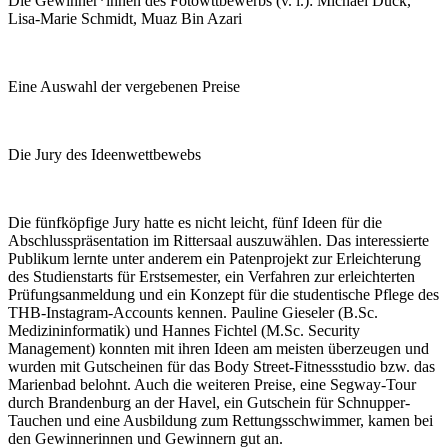
Die Gewinner*innen des Fotowttbewerbs (v. l.): Michael Dück,
Lisa-Marie Schmidt, Muaz Bin Azari
Eine Auswahl der vergebenen Preise
Die Jury des Ideenwettbewebs
Die fünfköpfige Jury hatte es nicht leicht, fünf Ideen für die
Abschlusspräsentation im Rittersaal auszuwählen. Das interessierte
Publikum lernte unter anderem ein Patenprojekt zur Erleichterung
des Studienstarts für Erstsemester, ein Verfahren zur erleichterten
Prüfungsanmeldung und ein Konzept für die studentische Pflege des
THB-Instagram-Accounts kennen. Pauline Gieseler (B.Sc.
Medizininformatik) und Hannes Fichtel (M.Sc. Security
Management) konnten mit ihren Ideen am meisten überzeugen und
wurden mit Gutscheinen für das Body Street-Fitnessstudio bzw. das
Marienbad belohnt. Auch die weiteren Preise, eine Segway-Tour
durch Brandenburg an der Havel, ein Gutschein für Schnupper-
Tauchen und eine Ausbildung zum Rettungsschwimmer, kamen bei
den Gewinnerinnen und Gewinnern gut an.