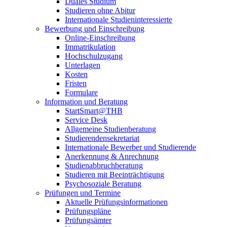
Duales Studium
Studieren ohne Abitur
Internationale Studieninteressierte
Bewerbung und Einschreibung
Online-Einschreibung
Immatrikulation
Hochschulzugang
Unterlagen
Kosten
Fristen
Formulare
Information und Beratung
StartSmart@THB
Service Desk
Allgemeine Studienberatung
Studierendensekretariat
Internationale Bewerber und Studierende
Anerkennung & Anrechnung
Studienabbruchberatung
Studieren mit Beeinträchtigung
Psychosoziale Beratung
Prüfungen und Termine
Aktuelle Prüfungsinformationen
Prüfungspläne
Prüfungsämter