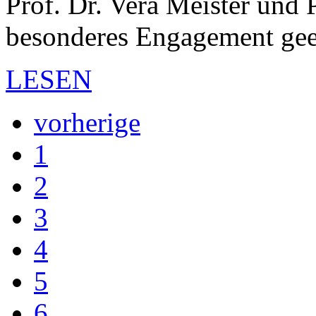
Prof. Dr. Vera Meister und 
besonderes Engagement gee
LESEN
vorherige
1
2
3
4
5
6