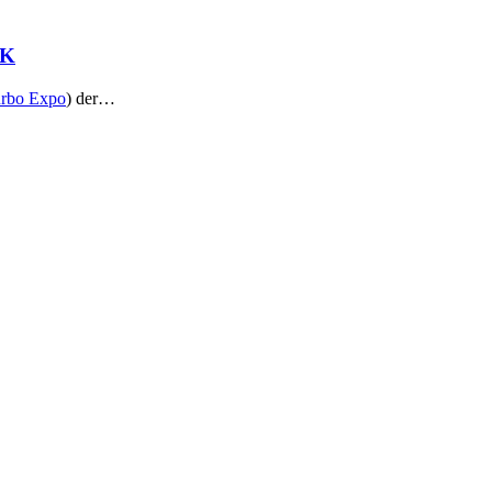
UK
rbo Expo
) der…