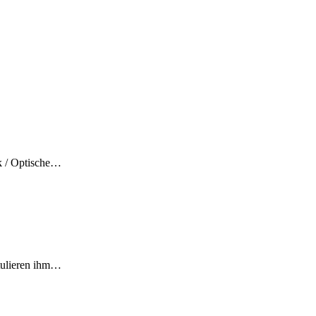
ik / Optische…
atulieren ihm…