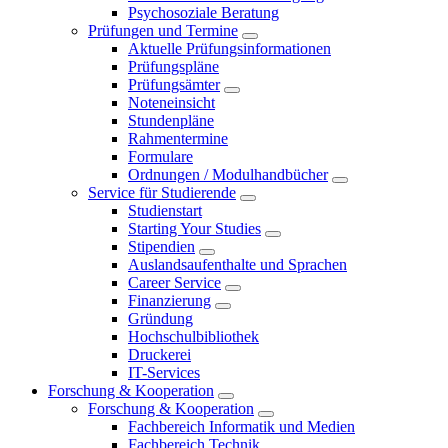
Psychosoziale Beratung
Prüfungen und Termine
Aktuelle Prüfungsinformationen
Prüfungspläne
Prüfungsämter
Noteneinsicht
Stundenpläne
Rahmentermine
Formulare
Ordnungen / Modulhandbücher
Service für Studierende
Studienstart
Starting Your Studies
Stipendien
Auslandsaufenthalte und Sprachen
Career Service
Finanzierung
Gründung
Hochschulbibliothek
Druckerei
IT-Services
Forschung & Kooperation
Forschung & Kooperation
Fachbereich Informatik und Medien
Fachbereich Technik