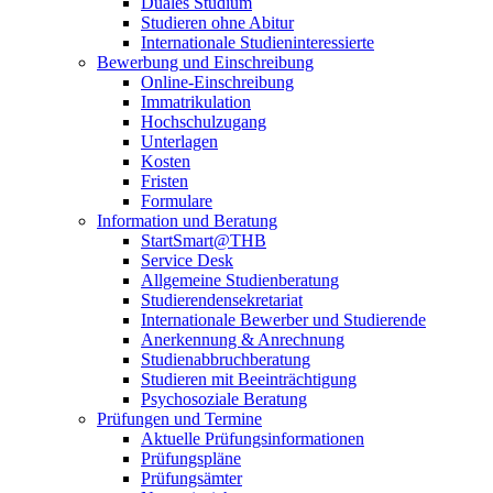
Duales Studium
Studieren ohne Abitur
Internationale Studieninteressierte
Bewerbung und Einschreibung
Online-Einschreibung
Immatrikulation
Hochschulzugang
Unterlagen
Kosten
Fristen
Formulare
Information und Beratung
StartSmart@THB
Service Desk
Allgemeine Studienberatung
Studierendensekretariat
Internationale Bewerber und Studierende
Anerkennung & Anrechnung
Studienabbruchberatung
Studieren mit Beeinträchtigung
Psychosoziale Beratung
Prüfungen und Termine
Aktuelle Prüfungsinformationen
Prüfungspläne
Prüfungsämter