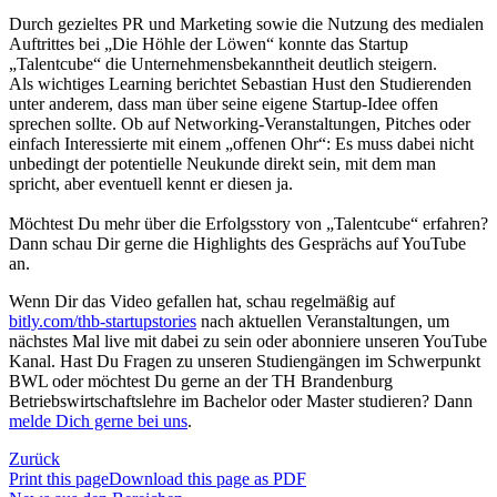
Durch gezieltes PR und Marketing sowie die Nutzung des medialen
Auftrittes bei „Die Höhle der Löwen“ konnte das Startup
„Talentcube“ die Unternehmensbekanntheit deutlich steigern.
Als wichtiges Learning berichtet Sebastian Hust den Studierenden
unter anderem, dass man über seine eigene Startup-Idee offen
sprechen sollte. Ob auf Networking-Veranstaltungen, Pitches oder
einfach Interessierte mit einem „offenen Ohr“: Es muss dabei nicht
unbedingt der potentielle Neukunde direkt sein, mit dem man
spricht, aber eventuell kennt er diesen ja.
Möchtest Du mehr über die Erfolgsstory von „Talentcube“ erfahren?
Dann schau Dir gerne die Highlights des Gesprächs auf YouTube
an.
Wenn Dir das Video gefallen hat, schau regelmäßig auf
bitly.com/thb-startupstories
nach aktuellen Veranstaltungen, um
nächstes Mal live mit dabei zu sein oder abonniere unseren YouTube
Kanal. Hast Du Fragen zu unseren Studiengängen im Schwerpunkt
BWL oder möchtest Du gerne an der TH Brandenburg
Betriebswirtschaftslehre im Bachelor oder Master studieren? Dann
melde Dich gerne bei uns
.
Zurück
Print this page
Download this page as PDF