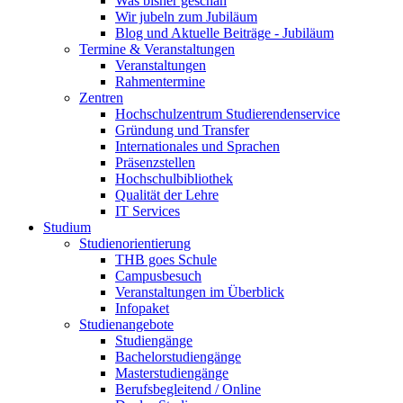
Was bisher geschah
Wir jubeln zum Jubiläum
Blog und Aktuelle Beiträge - Jubiläum
Termine & Veranstaltungen
Veranstaltungen
Rahmentermine
Zentren
Hochschulzentrum Studierendenservice
Gründung und Transfer
Internationales und Sprachen
Präsenzstellen
Hochschulbibliothek
Qualität der Lehre
IT Services
Studium
Studienorientierung
THB goes Schule
Campusbesuch
Veranstaltungen im Überblick
Infopaket
Studienangebote
Studiengänge
Bachelorstudiengänge
Masterstudiengänge
Berufsbegleitend / Online