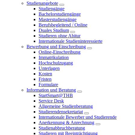
Studienangebote
Studiengänge
Bachelorstudiengänge
Masterstudiengänge
Berufsbegleitend / Online
Duales Studium
Studieren ohne Abitur
Internationale Studieninteressierte
Bewerbung und Einschreibung
Online-Einschreibung
Immatrikulation
Hochschulzugang
Unterlagen
Kosten
Fristen
Formulare
Information und Beratung
StartSmart@THB
Service Desk
Allgemeine Studienberatung
Studierendensekretariat
Internationale Bewerber und Studierende
Anerkennung & Anrechnung
Studienabbruchberatung
Studieren mit Beeinträchtigung