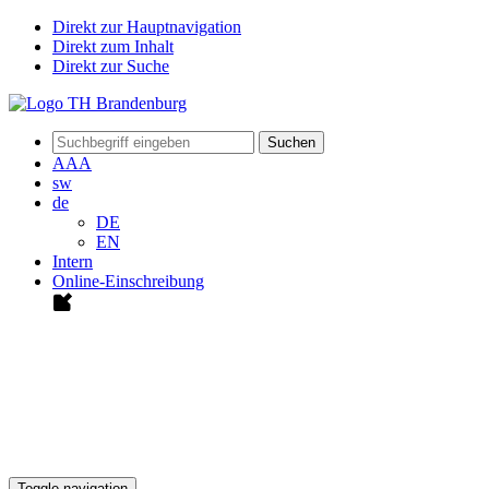
Direkt zur Hauptnavigation
Direkt zum Inhalt
Direkt zur Suche
Suchen
A
A
A
sw
de
DE
EN
Intern
Online-Einschreibung
Toggle navigation