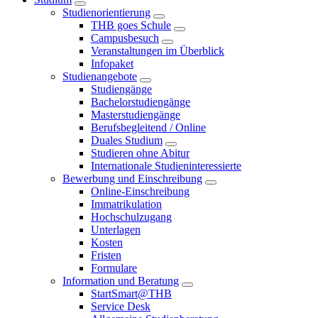
Studienorientierung
THB goes Schule
Campusbesuch
Veranstaltungen im Überblick
Infopaket
Studienangebote
Studiengänge
Bachelorstudiengänge
Masterstudiengänge
Berufsbegleitend / Online
Duales Studium
Studieren ohne Abitur
Internationale Studieninteressierte
Bewerbung und Einschreibung
Online-Einschreibung
Immatrikulation
Hochschulzugang
Unterlagen
Kosten
Fristen
Formulare
Information und Beratung
StartSmart@THB
Service Desk