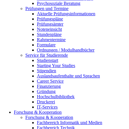
Psychosoziale Beratung
Prüfungen und Termine
Aktuelle Prüfungsinformationen
Prüfungspläne
Prüfungsämter
Noteneinsicht
Stundenpläne
Rahmentermine
Formulare
Ordnungen / Modulhandbücher
Service für Studierende
Studienstart
Starting Your Studies
Stipendien
Auslandsaufenthalte und Sprachen
Career Service
Finanzierung
Gründung
Hochschulbibliothek
Druckerei
IT-Services
Forschung & Kooperation
Forschung & Kooperation
Fachbereich Informatik und Medien
Fachbereich Technik