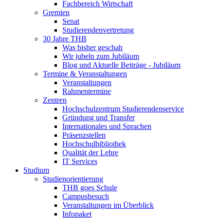
Fachbereich Wirtschaft
Gremien
Senat
Studierendenvertretung
30 Jahre THB
Was bisher geschah
Wir jubeln zum Jubiläum
Blog und Aktuelle Beiträge - Jubiläum
Termine & Veranstaltungen
Veranstaltungen
Rahmentermine
Zentren
Hochschulzentrum Studierendenservice
Gründung und Transfer
Internationales und Sprachen
Präsenzstellen
Hochschulbibliothek
Qualität der Lehre
IT Services
Studium
Studienorientierung
THB goes Schule
Campusbesuch
Veranstaltungen im Überblick
Infopaket