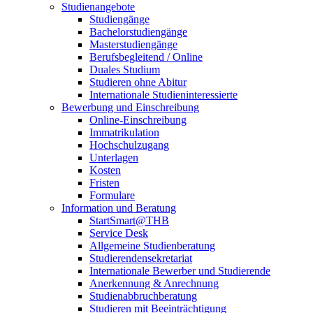
Studienangebote
Studiengänge
Bachelorstudiengänge
Masterstudiengänge
Berufsbegleitend / Online
Duales Studium
Studieren ohne Abitur
Internationale Studieninteressierte
Bewerbung und Einschreibung
Online-Einschreibung
Immatrikulation
Hochschulzugang
Unterlagen
Kosten
Fristen
Formulare
Information und Beratung
StartSmart@THB
Service Desk
Allgemeine Studienberatung
Studierendensekretariat
Internationale Bewerber und Studierende
Anerkennung & Anrechnung
Studienabbruchberatung
Studieren mit Beeinträchtigung