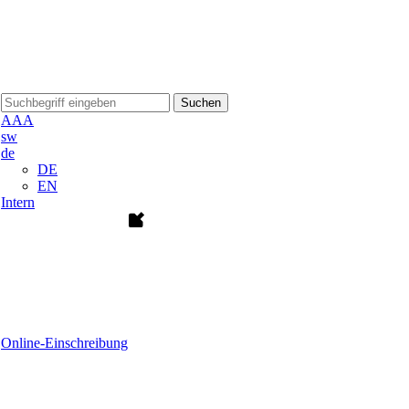
Suchen
A
A
A
sw
de
DE
EN
Intern
Online-Einschreibung