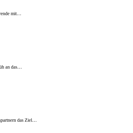
erende mit…
früh an das…
spartnern das Ziel…