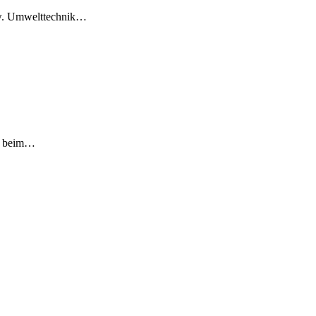
bzw. Umwelttechnik…
ch beim…