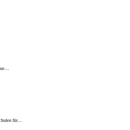
 neue…
schulen für…