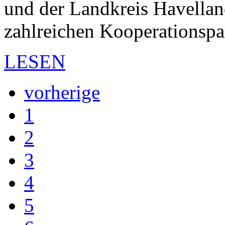
und der Landkreis Havella
zahlreichen Kooperationspa
LESEN
vorherige
1
2
3
4
5