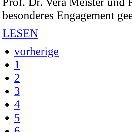
Prof. Dr. Vera Meister und 
besonderes Engagement gee
LESEN
vorherige
1
2
3
4
5
6