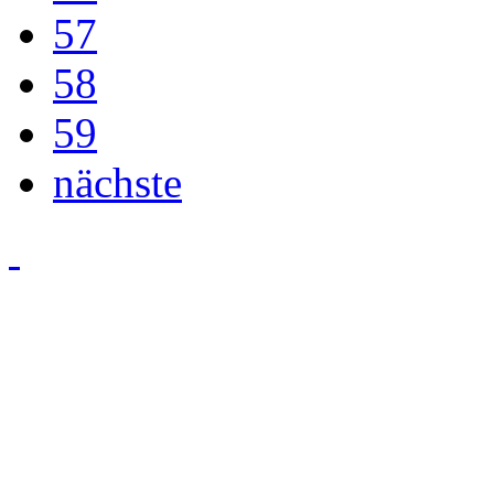
57
58
59
nächste