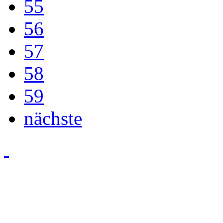
55
56
57
58
59
nächste