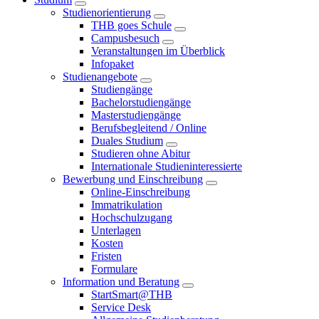
Studienorientierung
THB goes Schule
Campusbesuch
Veranstaltungen im Überblick
Infopaket
Studienangebote
Studiengänge
Bachelorstudiengänge
Masterstudiengänge
Berufsbegleitend / Online
Duales Studium
Studieren ohne Abitur
Internationale Studieninteressierte
Bewerbung und Einschreibung
Online-Einschreibung
Immatrikulation
Hochschulzugang
Unterlagen
Kosten
Fristen
Formulare
Information und Beratung
StartSmart@THB
Service Desk