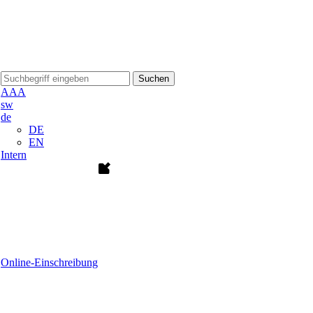
Suchen
A
A
A
sw
de
DE
EN
Intern
Online-Einschreibung