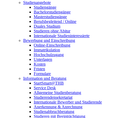
Studienangebote
Studiengänge
Bachelorstudiengänge
Masterstudiengänge
Berufsbegleitend / Online
Duales Studium
Studieren ohne Abitur
Internationale Studieninteressierte
Bewerbung und Einschreibung
Online-Einschreibung
Immatrikulation
Hochschulzugang
Unterlagen
Kosten
Fristen
Formulare
Information und Beratung
StartSmart@THB
Service Desk
Allgemeine Studienberatung
Studierendensekretariat
Internationale Bewerber und Studierende
Anerkennung & Anrechnung
Studienabbruchberatung
Studieren mit Beeinträchtigung