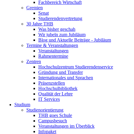
Fachbereich Wirtschaft
Gremien
Senat
Studierendenvertretung
30 Jahre THB
Was bisher geschah
Wir jubeln zum Jubiläum
Blog und Aktuelle Beiträge - Jubiläum
Termine & Veranstaltungen
Veranstaltungen
Rahmentermine
Zentren
Hochschulzentrum Studierendenservice
Gründung und Transfer
Internationales und Sprachen
Präsenzstellen
Hochschulbibliothek
Qualität der Lehre
IT Services
Studium
Studienorientierung
THB goes Schule
Campusbesuch
Veranstaltungen im Überblick
Infopaket