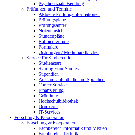
Psychosoziale Beratung
Prüfungen und Termine
Aktuelle Prüfungsinformationen
Prüfungspläne
Prüfungsämter
Noteneinsicht
Stundenpläne
Rahmentermine
Formulare
Ordnungen / Modulhandbücher
Service für Studierende
Studienstart
Starting Your Studies
Stipendien
Auslandsaufenthalte und Sprachen
Career Service
Finanzierung
Gründung
Hochschulbibliothek
Druckerei
IT-Services
Forschung & Kooperation
Forschung & Kooperation
Fachbereich Informatik und Medien
Fachbereich Technik