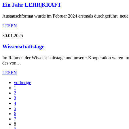
Ein Jahr LEHR|KRAFT
Austauschformat wurde im Februar 2024 erstmals durchgeführt, neu
LESEN
30.01.2025
Wissenschaftstage
Im Rahmen der Wissenschaftstage und unserer Kooperation waren meh
des von…
LESEN
vorherige
1
2
3
4
5
6
7
8