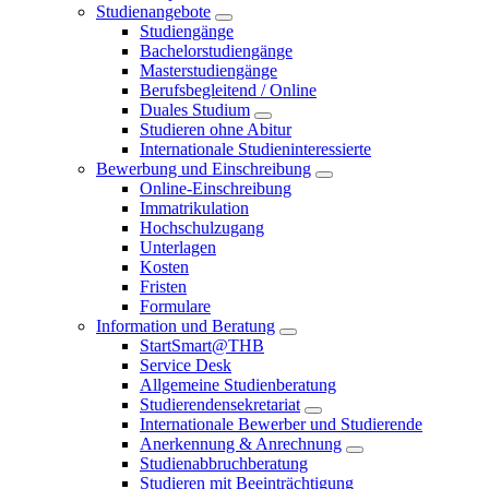
Studienangebote
Studiengänge
Bachelorstudiengänge
Masterstudiengänge
Berufsbegleitend / Online
Duales Studium
Studieren ohne Abitur
Internationale Studieninteressierte
Bewerbung und Einschreibung
Online-Einschreibung
Immatrikulation
Hochschulzugang
Unterlagen
Kosten
Fristen
Formulare
Information und Beratung
StartSmart@THB
Service Desk
Allgemeine Studienberatung
Studierendensekretariat
Internationale Bewerber und Studierende
Anerkennung & Anrechnung
Studienabbruchberatung
Studieren mit Beeinträchtigung