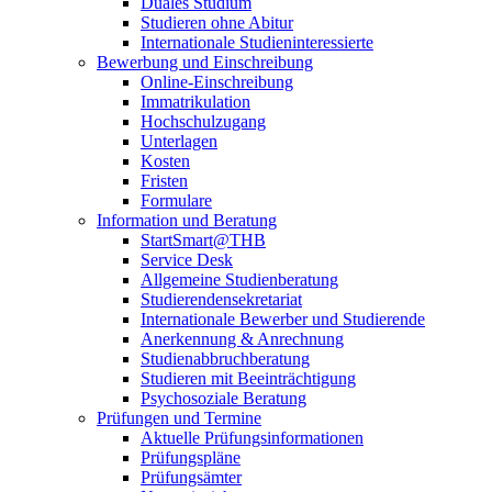
Duales Studium
Studieren ohne Abitur
Internationale Studieninteressierte
Bewerbung und Einschreibung
Online-Einschreibung
Immatrikulation
Hochschulzugang
Unterlagen
Kosten
Fristen
Formulare
Information und Beratung
StartSmart@THB
Service Desk
Allgemeine Studienberatung
Studierendensekretariat
Internationale Bewerber und Studierende
Anerkennung & Anrechnung
Studienabbruchberatung
Studieren mit Beeinträchtigung
Psychosoziale Beratung
Prüfungen und Termine
Aktuelle Prüfungsinformationen
Prüfungspläne
Prüfungsämter