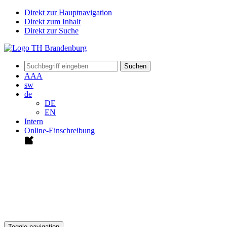
Direkt zur Hauptnavigation
Direkt zum Inhalt
Direkt zur Suche
Suchen
A
A
A
sw
de
DE
EN
Intern
Online-Einschreibung
Toggle navigation