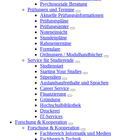
Psychosoziale Beratung
Prüfungen und Termine
Aktuelle Prüfungsinformationen
Prüfungspläne
Prüfungsämter
Noteneinsicht
Stundenpläne
Rahmentermine
Formulare
Ordnungen / Modulhandbücher
Service für Studierende
Studienstart
Starting Your Studies
Stipendien
Auslandsaufenthalte und Sprachen
Career Service
Finanzierung
Gründung
Hochschulbibliothek
Druckerei
IT-Services
Forschung & Kooperation
Forschung & Kooperation
Fachbereich Informatik und Medien
Fachbereich Technik