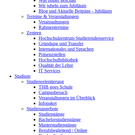
Was bisher geschah
Wir jubeln zum Jubiläum
Blog und Aktuelle Beiträge - Jubiläum
Termine & Veranstaltungen
Veranstaltungen
Rahmentermine
Zentren
Hochschulzentrum Studierendenservice
Gründung und Transfer
Internationales und Sprachen
Präsenzstellen
Hochschulbibliothek
Qualität der Lehre
IT Services
Studium
Studienorientierung
THB goes Schule
Campusbesuch
Veranstaltungen im Überblick
Infopaket
Studienangebote
Studiengänge
Bachelorstudiengänge
Masterstudiengänge
Berufsbegleitend / Online