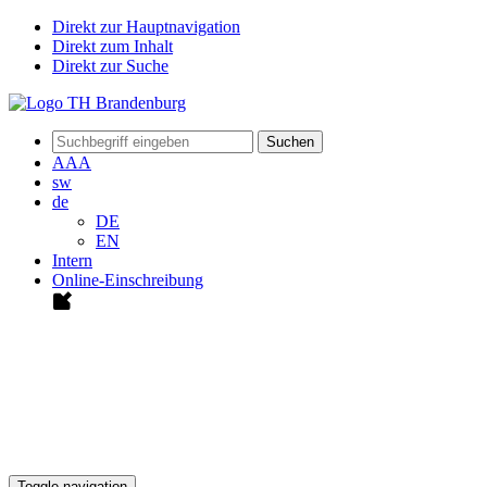
Direkt zur Hauptnavigation
Direkt zum Inhalt
Direkt zur Suche
Suchen
A
A
A
sw
de
DE
EN
Intern
Online-Einschreibung
Toggle navigation