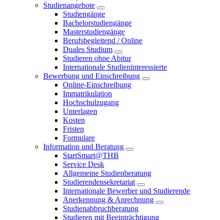
Studienangebote
Studiengänge
Bachelorstudiengänge
Masterstudiengänge
Berufsbegleitend / Online
Duales Studium
Studieren ohne Abitur
Internationale Studieninteressierte
Bewerbung und Einschreibung
Online-Einschreibung
Immatrikulation
Hochschulzugang
Unterlagen
Kosten
Fristen
Formulare
Information und Beratung
StartSmart@THB
Service Desk
Allgemeine Studienberatung
Studierendensekretariat
Internationale Bewerber und Studierende
Anerkennung & Anrechnung
Studienabbruchberatung
Studieren mit Beeinträchtigung