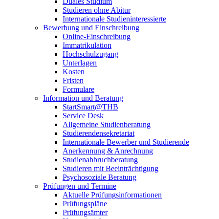
Duales Studium
Studieren ohne Abitur
Internationale Studieninteressierte
Bewerbung und Einschreibung
Online-Einschreibung
Immatrikulation
Hochschulzugang
Unterlagen
Kosten
Fristen
Formulare
Information und Beratung
StartSmart@THB
Service Desk
Allgemeine Studienberatung
Studierendensekretariat
Internationale Bewerber und Studierende
Anerkennung & Anrechnung
Studienabbruchberatung
Studieren mit Beeinträchtigung
Psychosoziale Beratung
Prüfungen und Termine
Aktuelle Prüfungsinformationen
Prüfungspläne
Prüfungsämter