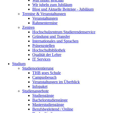
Was bisher geschah
Wir jubeln zum Jubiläum
Blog und Aktuelle Beiträge - Jubiläum
Termine & Veranstaltungen
Veranstaltungen
Rahmentermine
Zentren
Hochschulzentrum Studierendenservice
Gründung und Transfer
Internationales und Sprachen
Präsenzstellen
Hochschulbibliothek
Qualität der Lehre
IT Services
Studium
Studienorientierung
THB goes Schule
Campusbesuch
Veranstaltungen im Überblick
Infopaket
Studienangebote
Studiengänge
Bachelorstudiengänge
Masterstudiengänge
Berufsbegleitend / Online