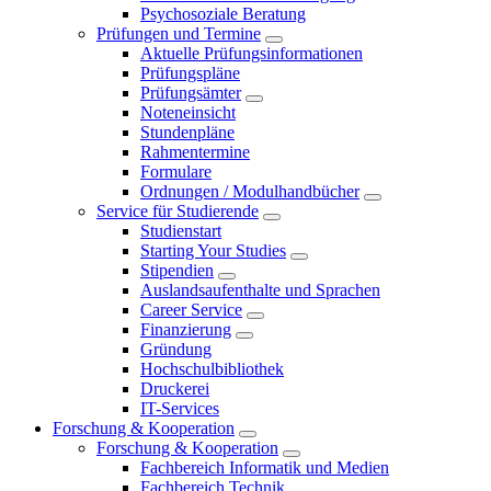
Psychosoziale Beratung
Prüfungen und Termine
Aktuelle Prüfungsinformationen
Prüfungspläne
Prüfungsämter
Noteneinsicht
Stundenpläne
Rahmentermine
Formulare
Ordnungen / Modulhandbücher
Service für Studierende
Studienstart
Starting Your Studies
Stipendien
Auslandsaufenthalte und Sprachen
Career Service
Finanzierung
Gründung
Hochschulbibliothek
Druckerei
IT-Services
Forschung & Kooperation
Forschung & Kooperation
Fachbereich Informatik und Medien
Fachbereich Technik