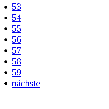
53
54
55
56
57
58
59
nächste