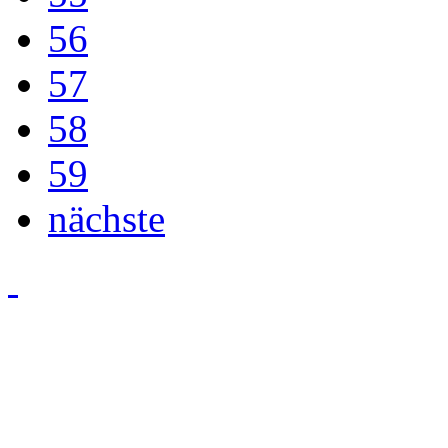
56
57
58
59
nächste