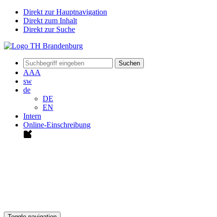
Direkt zur Hauptnavigation
Direkt zum Inhalt
Direkt zur Suche
Suchen
A
A
A
sw
de
DE
EN
Intern
Online-Einschreibung
Toggle navigation