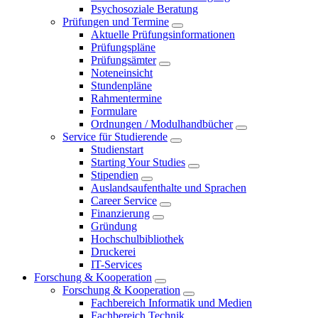
Psychosoziale Beratung
Prüfungen und Termine
Aktuelle Prüfungsinformationen
Prüfungspläne
Prüfungsämter
Noteneinsicht
Stundenpläne
Rahmentermine
Formulare
Ordnungen / Modulhandbücher
Service für Studierende
Studienstart
Starting Your Studies
Stipendien
Auslandsaufenthalte und Sprachen
Career Service
Finanzierung
Gründung
Hochschulbibliothek
Druckerei
IT-Services
Forschung & Kooperation
Forschung & Kooperation
Fachbereich Informatik und Medien
Fachbereich Technik