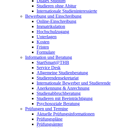
Duales Studium
Studieren ohne Abitur
Internationale Studieninteressierte
Bewerbung und Einschreibung
Online-Einschreibung
Immatrikulation
Hochschulzugang
Unterlagen
Kosten
Fristen
Formulare
Information und Beratung
StartSmart@THB
Service Desk
Allgemeine Studienberatung
Studierendensekretariat
Internationale Bewerber und Studierende
Anerkennung & Anrechnung
Studienabbruchberatung
Studieren mit Beeinträchtigung
Psychosoziale Beratung
Prüfungen und Termine
Aktuelle Prüfungsinformationen
Prüfungspläne
Prüfungsämter