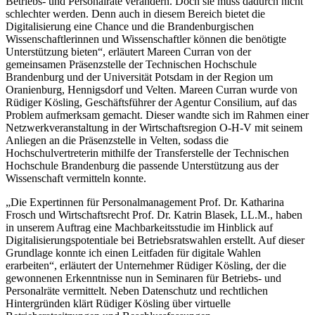
Betriebs- und Personalräte verändern. Doch sie muss dadurch nicht
schlechter werden. Denn auch in diesem Bereich bietet die
Digitalisierung eine Chance und die Brandenburgischen
Wissenschaftlerinnen und Wissenschaftler können die benötigte
Unterstützung bieten“, erläutert Mareen Curran von der
gemeinsamen Präsenzstelle der Technischen Hochschule
Brandenburg und der Universität Potsdam in der Region um
Oranienburg, Hennigsdorf und Velten. Mareen Curran wurde von
Rüdiger Kösling, Geschäftsführer der Agentur Consilium, auf das
Problem aufmerksam gemacht. Dieser wandte sich im Rahmen einer
Netzwerkveranstaltung in der Wirtschaftsregion O-H-V mit seinem
Anliegen an die Präsenzstelle in Velten, sodass die
Hochschulvertreterin mithilfe der Transferstelle der Technischen
Hochschule Brandenburg die passende Unterstützung aus der
Wissenschaft vermitteln konnte.
„Die Expertinnen für Personalmanagement Prof. Dr. Katharina
Frosch und Wirtschaftsrecht Prof. Dr. Katrin Blasek, LL.M., haben
in unserem Auftrag eine Machbarkeitsstudie im Hinblick auf
Digitalisierungspotentiale bei Betriebsratswahlen erstellt. Auf dieser
Grundlage konnte ich einen Leitfaden für digitale Wahlen
erarbeiten“, erläutert der Unternehmer Rüdiger Kösling, der die
gewonnenen Erkenntnisse nun in Seminaren für Betriebs- und
Personalräte vermittelt. Neben Datenschutz und rechtlichen
Hintergründen klärt Rüdiger Kösling über virtuelle