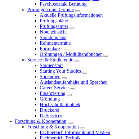
Psychosoziale Beratung
Prüfungen und Termine
Aktuelle Prüfungsinformationen
Prüfungspläne
Prüfungsämter
Noteneinsicht
Stundenpläne
Rahmentermine
Formulare
Ordnungen / Modulhandbücher
Service für Studierende
Studienstart
Starting Your Studies
Stipendien
Auslandsaufenthalte und Sprachen
Career Service
Finanzierung
Gründung
Hochschulbibliothek
Druckerei
IT-Services
Forschung & Kooperation
Forschung & Kooperation
Fachbereich Informatik und Medien
Fachbereich Technik