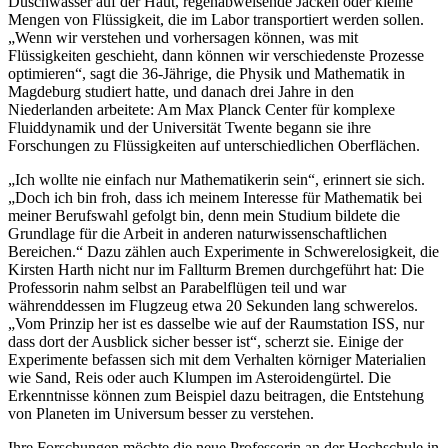
Duschwasser auf der Haut, regenabweisende Jacken oder kleine
Mengen von Flüssigkeit, die im Labor transportiert werden sollen.
„Wenn wir verstehen und vorhersagen können, was mit
Flüssigkeiten geschieht, dann können wir verschiedenste Prozesse
optimieren“, sagt die 36-Jährige, die Physik und Mathematik in
Magdeburg studiert hatte, und danach drei Jahre in den
Niederlanden arbeitete: Am Max Planck Center für komplexe
Fluiddynamik und der Universität Twente begann sie ihre
Forschungen zu Flüssigkeiten auf unterschiedlichen Oberflächen.
„Ich wollte nie einfach nur Mathematikerin sein“, erinnert sie sich.
„Doch ich bin froh, dass ich meinem Interesse für Mathematik bei
meiner Berufswahl gefolgt bin, denn mein Studium bildete die
Grundlage für die Arbeit in anderen naturwissenschaftlichen
Bereichen.“ Dazu zählen auch Experimente in Schwerelosigkeit, die
Kirsten Harth nicht nur im Fallturm Bremen durchgeführt hat: Die
Professorin nahm selbst an Parabelflügen teil und war
währenddessen im Flugzeug etwa 20 Sekunden lang schwerelos.
„Vom Prinzip her ist es dasselbe wie auf der Raumstation ISS, nur
dass dort der Ausblick sicher besser ist“, scherzt sie. Einige der
Experimente befassen sich mit dem Verhalten körniger Materialien
wie Sand, Reis oder auch Klumpen im Asteroidengürtel. Die
Erkenntnisse können zum Beispiel dazu beitragen, die Entstehung
von Planeten im Universum besser zu verstehen.
Ihre Forschungen möchte die neue Professorin an der Hochschule in