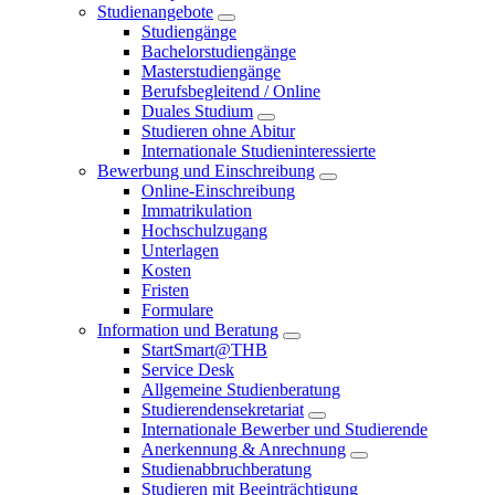
Studienangebote
Studiengänge
Bachelorstudiengänge
Masterstudiengänge
Berufsbegleitend / Online
Duales Studium
Studieren ohne Abitur
Internationale Studieninteressierte
Bewerbung und Einschreibung
Online-Einschreibung
Immatrikulation
Hochschulzugang
Unterlagen
Kosten
Fristen
Formulare
Information und Beratung
StartSmart@THB
Service Desk
Allgemeine Studienberatung
Studierendensekretariat
Internationale Bewerber und Studierende
Anerkennung & Anrechnung
Studienabbruchberatung
Studieren mit Beeinträchtigung