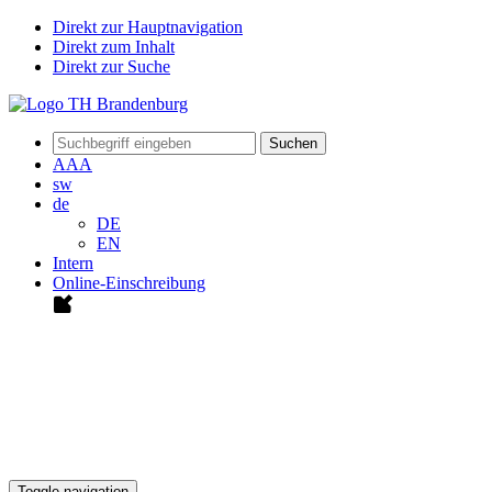
Direkt zur Hauptnavigation
Direkt zum Inhalt
Direkt zur Suche
Suchen
A
A
A
sw
de
DE
EN
Intern
Online-Einschreibung
Toggle navigation