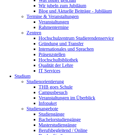
Was bisher geschah
Wir jubeln zum Jubiläum
Blog und Aktuelle Beiträge - Jubiläum
Termine & Veranstaltungen
Veranstaltungen
Rahmentermine
Zentren
Hochschulzentrum Studierendenservice
Gründung und Transfer
Internationales und Sprachen
Präsenzstellen
Hochschulbibliothek
Qualität der Lehre
IT Services
Studium
Studienorientierung
THB goes Schule
Campusbesuch
Veranstaltungen im Überblick
Infopaket
Studienangebote
Studiengänge
Bachelorstudiengänge
Masterstudiengänge
Berufsbegleitend / Online