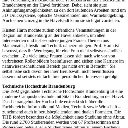
Brandenburg an der Havel fortführen. Dabei sieht sie gute
Anknüpfungsmöglichkeiten zu den dort laufenden Arbeiten rund um
3D-Drucksysteme, optische Messmethoden und Wärmebildgebung.
Auch einen Umzug in die Havelstadt kann sie sich gut vorstellen.
Kirsten Harth möchte zudem öffentliche Veranstaltungen in der
Region um Brandenburg an der Havel anbieten, um allen
Interessierten und insbesondere jungen Frauen Themen aus
Mathematik, Physik und Technik näherzubringen. Prof. Harth ist
bewusst, dass ihr Werdegang für eine Frau nicht selbstverständlich
erscheint: „Zu viele junge Frauen lassen sich nach wie vor von
verbreiteten Rollenbildern beeinflussen und ziehen eine Karriere im
naturwissenschaftlichen Bereich gar nicht erst in Betracht.“ Sie
selbst habe sich davon bei ihrer Berufswahl nicht beeinflussen
lassen und sei stets einfach ihren persönlichen Interessen gefolgt.
Technische Hochschule Brandenburg
Die 1992 gegründete Technische Hochschule Brandenburg ist eine
moderne Campushochschule mit Sitz in Brandenburg an der Havel.
Das Lehrangebot der Hochschule erstreckt sich über die
Fachbereiche Informatik und Medien, Technik sowie Wirtschaft –
zunehmend auch in berufsbegleitenden und dualen Formaten. Die
THB fördert besonders die Möglichkeit eines Studiums ohne Abitur.
Die rund 2.700 Studierenden werden von 67 Professorinnen und
Professoren betreut. Alle Studiengänge führen zu einem Bachelor-