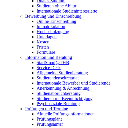
Duales Studium
Studieren ohne Abitur
Internationale Studieninteressierte
Bewerbung und Einschreibung
Online-Einschreibung
Immatrikulation
Hochschulzugang
Unterlagen
Kosten
Fristen
Formulare
Information und Beratung
StartSmart@THB
Service Desk
Allgemeine Studienberatung
Studierendensekretariat
Internationale Bewerber und Studierende
Anerkennung & Anrechnung
Studienabbruchberatung
Studieren mit Beeinträchtigung
Psychosoziale Beratung
Prüfungen und Termine
Aktuelle Prüfungsinformationen
Prüfungspläne
Prüfungsämter