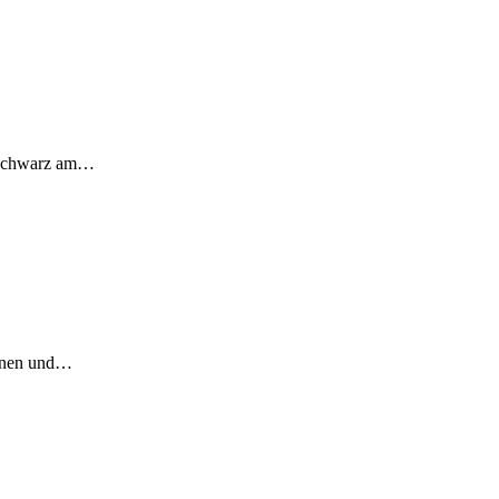
a Schwarz am…
innen und…