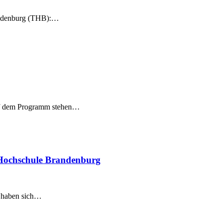
randenburg (THB):…
uf dem Programm stehen…
n Hochschule Brandenburg
s haben sich…