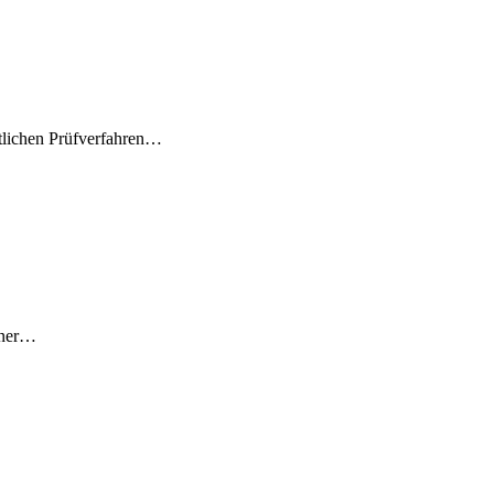
tlichen Prüfverfahren…
iner…