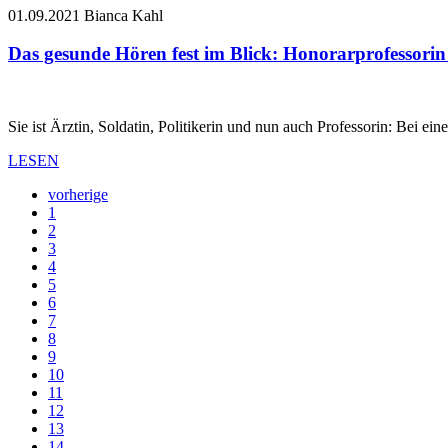
01.09.2021
Bianca Kahl
Das gesunde Hören fest im Blick: Honorarprofessori
Sie ist Ärztin, Soldatin, Politikerin und nun auch Professorin: Bei e
LESEN
vorherige
1
2
3
4
5
6
7
8
9
10
11
12
13
14