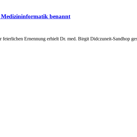
n Medizininformatik benannt
iner feierlichen Ernennung erhielt Dr. med. Birgit Didczuneit-Sandhop g