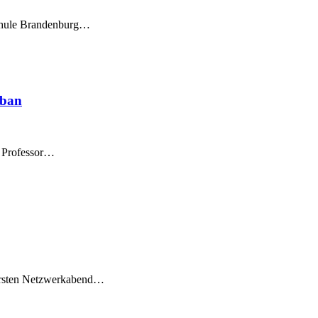
schule Brandenburg…
rban
n Professor…
 ersten Netzwerkabend…