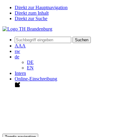
Direkt zur Hauptnavigation
Direkt zum Inhalt
Direkt zur Suche
Suchen
A
A
A
sw
de
DE
EN
Intern
Online-Einschreibung
Toggle navigation