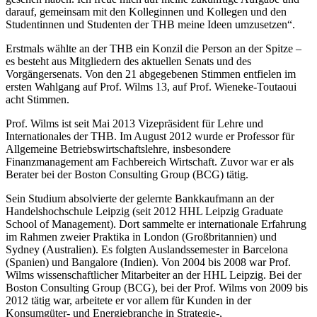
darauf, gemeinsam mit den Kolleginnen und Kollegen und den
Studentinnen und Studenten der THB meine Ideen umzusetzen“.
Erstmals wählte an der THB ein Konzil die Person an der Spitze –
es besteht aus Mitgliedern des aktuellen Senats und des
Vorgängersenats. Von den 21 abgegebenen Stimmen entfielen im
ersten Wahlgang auf Prof. Wilms 13, auf Prof. Wieneke-Toutaoui
acht Stimmen.
Prof. Wilms ist seit Mai 2013 Vizepräsident für Lehre und
Internationales der THB. Im August 2012 wurde er Professor für
Allgemeine Betriebswirtschaftslehre, insbesondere
Finanzmanagement am Fachbereich Wirtschaft. Zuvor war er als
Berater bei der Boston Consulting Group (BCG) tätig.
Sein Studium absolvierte der gelernte Bankkaufmann an der
Handelshochschule Leipzig (seit 2012 HHL Leipzig Graduate
School of Management). Dort sammelte er internationale Erfahrung
im Rahmen zweier Praktika in London (Großbritannien) und
Sydney (Australien). Es folgten Auslandssemester in Barcelona
(Spanien) und Bangalore (Indien). Von 2004 bis 2008 war Prof.
Wilms wissenschaftlicher Mitarbeiter an der HHL Leipzig. Bei der
Boston Consulting Group (BCG), bei der Prof. Wilms von 2009 bis
2012 tätig war, arbeitete er vor allem für Kunden in der
Konsumgüter- und Energiebranche in Strategie-,