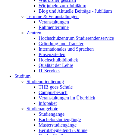
Was bisher geschah
Wir jubeln zum Jubiläum
Blog und Aktuelle Beiträge - Jubiläum
Termine & Veranstaltungen
Veranstaltungen
Rahmentermine
Zentren
Hochschulzentrum Studierendenservice
Gründung und Transfer
Internationales und Sprachen
Präsenzstellen
Hochschulbibliothek
Qualität der Lehre
IT Services
Studium
Studienorientierung
THB goes Schule
Campusbesuch
Veranstaltungen im Überblick
Infopaket
Studienangebote
Studiengänge
Bachelorstudiengänge
Masterstudiengänge
Berufsbegleitend / Online