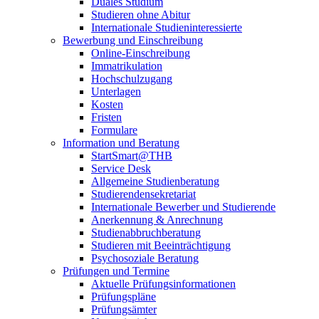
Duales Studium
Studieren ohne Abitur
Internationale Studieninteressierte
Bewerbung und Einschreibung
Online-Einschreibung
Immatrikulation
Hochschulzugang
Unterlagen
Kosten
Fristen
Formulare
Information und Beratung
StartSmart@THB
Service Desk
Allgemeine Studienberatung
Studierendensekretariat
Internationale Bewerber und Studierende
Anerkennung & Anrechnung
Studienabbruchberatung
Studieren mit Beeinträchtigung
Psychosoziale Beratung
Prüfungen und Termine
Aktuelle Prüfungsinformationen
Prüfungspläne
Prüfungsämter