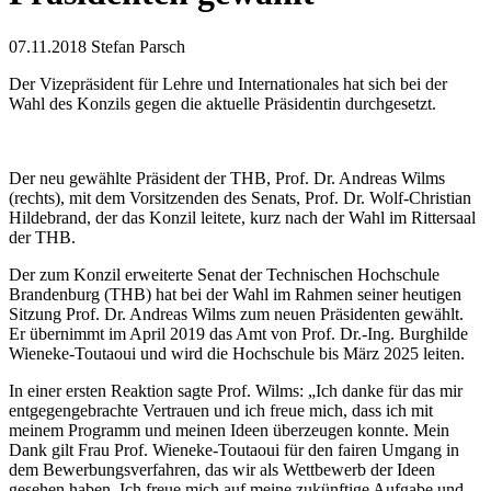
07.11.2018
Stefan Parsch
Der Vizepräsident für Lehre und Internationales hat sich bei der
Wahl des Konzils gegen die aktuelle Präsidentin durchgesetzt.
Der neu gewählte Präsident der THB, Prof. Dr. Andreas Wilms
(rechts), mit dem Vorsitzenden des Senats, Prof. Dr. Wolf-Christian
Hildebrand, der das Konzil leitete, kurz nach der Wahl im Rittersaal
der THB.
Der zum Konzil erweiterte Senat der Technischen Hochschule
Brandenburg (THB) hat bei der Wahl im Rahmen seiner heutigen
Sitzung Prof. Dr. Andreas Wilms zum neuen Präsidenten gewählt.
Er übernimmt im April 2019 das Amt von Prof. Dr.-Ing. Burghilde
Wieneke-Toutaoui und wird die Hochschule bis März 2025 leiten.
In einer ersten Reaktion sagte Prof. Wilms: „Ich danke für das mir
entgegengebrachte Vertrauen und ich freue mich, dass ich mit
meinem Programm und meinen Ideen überzeugen konnte. Mein
Dank gilt Frau Prof. Wieneke-Toutaoui für den fairen Umgang in
dem Bewerbungsverfahren, das wir als Wettbewerb der Ideen
gesehen haben. Ich freue mich auf meine zukünftige Aufgabe und