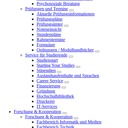
Psychosoziale Beratung
Prüfungen und Termine
Aktuelle Prüfungsinformationen
Prüfungspläne
Prüfungsämter
Noteneinsicht
Stundenpläne
Rahmentermine
Formulare
Ordnungen / Modulhandbücher
Service für Studierende
Studienstart
Starting Your Studies
Stipendien
Auslandsaufenthalte und Sprachen
Career Service
Finanzierung
Gründung
Hochschulbibliothek
Druckerei
IT-Services
Forschung & Kooperation
Forschung & Kooperation
Fachbereich Informatik und Medien
Fachbereich Technik