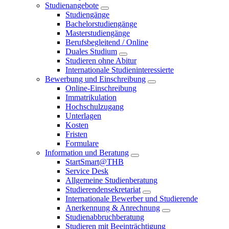
Studienangebote
Studiengänge
Bachelorstudiengänge
Masterstudiengänge
Berufsbegleitend / Online
Duales Studium
Studieren ohne Abitur
Internationale Studieninteressierte
Bewerbung und Einschreibung
Online-Einschreibung
Immatrikulation
Hochschulzugang
Unterlagen
Kosten
Fristen
Formulare
Information und Beratung
StartSmart@THB
Service Desk
Allgemeine Studienberatung
Studierendensekretariat
Internationale Bewerber und Studierende
Anerkennung & Anrechnung
Studienabbruchberatung
Studieren mit Beeinträchtigung